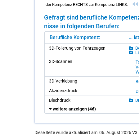
der Kompetenz RECHTS zur Kompetenz LINKS:
Ge­fragt sind be­ruf­li­che Kom­pe­te
nis­se in fol­gen­den Be­ru­fen:
Berufliche Kompetenz:
... i
3D-Fo­li­e­rung von Fahr­zeu­gen
Be
La
3D-Scan­nen
T
V
W
3D-Ver­kle­bung
Be
Ak­zi­denz­druck
Dr
Blech­druck
Dr
weitere anzeigen
(46)
Diese Seite wurde aktualisiert am: 06. August 2026 V3.