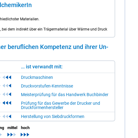
­che­mi­ke­rIn
iedlichster Materialien.
n, bei dem indirekt über ein Trägermaterial über Wärme und Druck
er be­ruf­li­chen Kom­pe­tenz und ih­rer Un­
... ist verwandt mit:
Druckmaschinen
Druckvorstufen-Kenntnisse
Meisterprüfung für das Handwerk Buchbinder
Prüfung für das Gewerbe der Drucker und
Druckformenhersteller
Herstellung von Siebdruckformen
ing
mittel
hoch