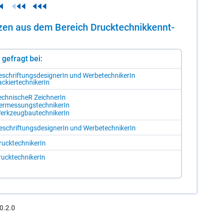
n­zen aus dem Be­reich Druck­tech­nik­kennt­
st gefragt bei:
­schrif­tungs­de­si­gne­rIn und Wer­be­tech­ni­ke­rIn
­ckier­tech­ni­ke­rIn
ech­ni­scheR Zeich­ne­rIn
er­mes­sungs­tech­ni­ke­rIn
erk­zeug­bau­tech­ni­ke­rIn
­schrif­tungs­de­si­gne­rIn und Wer­be­tech­ni­ke­rIn
uck­tech­ni­ke­rIn
uck­tech­ni­ke­rIn
0.2.0