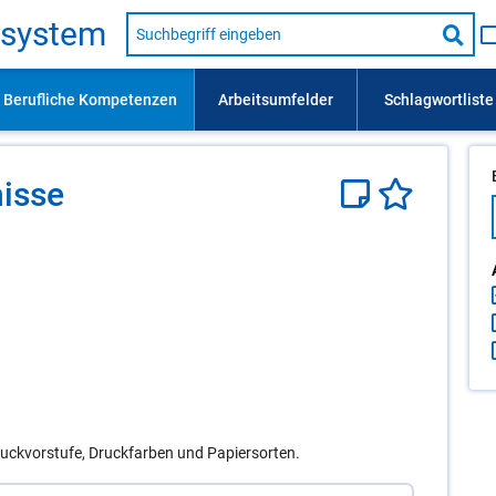
Suche
s­sys­tem
nach
Suc
Beruf,
Lehrausbildung,
star
Kompetenz
usw.
is­se
ruckvorstufe, Druckfarben und Papiersorten.