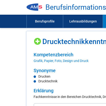
Be­rufs­in­for­ma­ti­on
Druck­tech­nik­kennt­n
Kom­pe­tenz­be­reich
Grafik, Papier, Foto, Design und Druck
Syn­ony­me
Drucken
Drucktechnik
Er­klä­rung
Fachkenntnisse in den Bereichen Drucktechnik, D