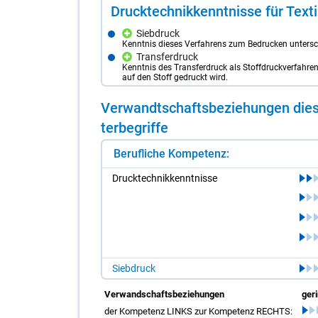
Druck­tech­nik­kennt­nis­se für Tex­til
Siebdruck
Kenntnis dieses Verfahrens zum Bedrucken untersch
Transferdruck
Kenntnis des Transferdruck als Stoffdruckverfahre
auf den Stoff gedruckt wird.
Ver­wandt­schafts­be­zie­hun­gen die­s
ter­be­grif­fe
Berufliche Kompetenz:
Druck­tech­nik­kennt­nis­se
Siebdruck
Verwandschaftsbeziehungen
ger
der Kompetenz LINKS zur Kompetenz RECHTS: