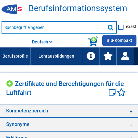
Be­rufs­in­for­ma­ti­ons­sys­tem
Suche
exakt
nach
Suche
Beruf,
Lehrausbildung,
starten
0
Kompetenz
BIS-Kompakt
Deutsch
usw.
Zer­ti­fi­ka­te und Be­rech­ti­gun­gen für die
Luft­fahrt
Kom­pe­tenz­be­reich
Syn­ony­me
Er­klä­rung