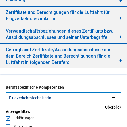
Zer­ti­fi­ka­te und Be­rech­ti­gun­gen für die Luft­fahrt für
Flug­ver­kehrs­tech­ni­ke­rIn
Ver­wandt­schafts­be­zie­hun­gen die­ses Zer­ti­fi­kats bzw.
Aus­bil­dungs­ab­schlus­ses und sei­ner Un­ter­be­grif­fe
Ge­fragt sind Zer­ti­fi­ka­te/​Aus­bil­dungs­ab­schlüs­se aus
dem Be­reich Zer­ti­fi­ka­te und Be­rech­ti­gun­gen für die
Luft­fahrt in fol­gen­den Be­ru­fen:
Berufsspezifische Kompetenzen
Überblick
Anzeigefilter:
Erklärungen
Synonyme