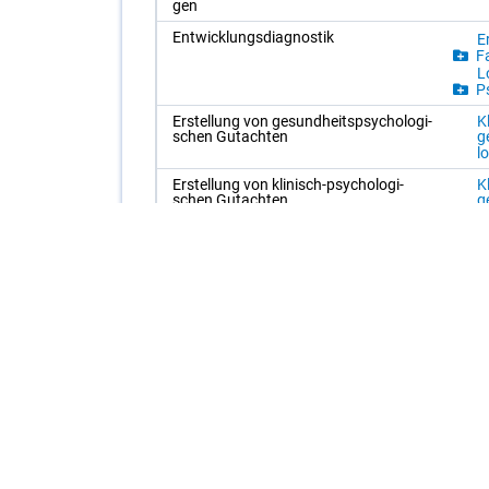
gen
Ent­wick­lungs­dia­gnos­tik
Er
Fa
L
Ps
Er­stel­lung von ge­sund­heits­psy­cho­lo­gi­
K
schen Gut­ach­ten
g
l
Er­stel­lung von kli­nisch-psy­cho­lo­gi­
K
schen Gut­ach­ten
g
l
weitere anzeigen
(18)
Diese Seite wurde aktualisiert am: 06. August 2026 V3.
Wollen Sie einen Fehler melden?