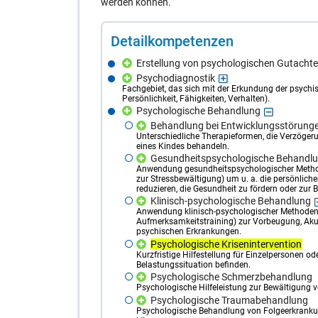
werden können.
De­tail­kom­pe­ten­zen
Erstellung von psychologischen Gutacht
Psychodiagnostik
Fachgebiet, das sich mit der Erkundung der psychis
Persönlichkeit, Fähigkeiten, Verhalten).
Psychologische Behandlung
Behandlung bei Entwicklungsstörung
Unterschiedliche Therapieformen, die Verzögeru
eines Kindes behandeln.
Gesundheitspsychologische Behandl
Anwendung gesundheitspsychologischer Method
zur Stressbewältigung) um u. a. die persönlich
reduzieren, die Gesundheit zu fördern oder zur 
Klinisch-psychologische Behandlung
Anwendung klinisch-psychologischer Methoden
Aufmerksamkeitstraining) zur Vorbeugung, Ak
psychischen Erkrankungen.
Psychologische Krisenintervention
Kurzfristige Hilfestellung für Einzelpersonen od
Belastungssituation befinden.
Psychologische Schmerzbehandlung
Psychologische Hilfeleistung zur Bewältigung
Psychologische Traumabehandlung
Psychologische Behandlung von Folgeerkrankun