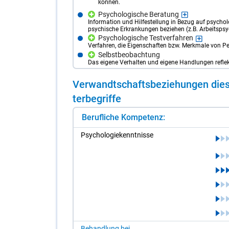
können.
Psychologische Beratung
Information und Hilfestellung in Bezug auf psychol
psychische Erkrankungen beziehen (z.B. Arbeitspsy
Psychologische Testverfahren
Verfahren, die Eigenschaften bzw. Merkmale von P
Selbstbeobachtung
Das eigene Verhalten und eigene Handlungen reflek
Ver­wandt­schafts­be­zie­hun­gen die­s
ter­be­grif­fe
Berufliche Kompetenz:
Psy­cho­lo­gie­kennt­nis­se
Behandlung bei