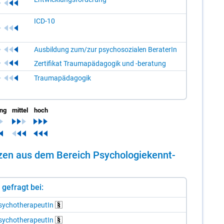
ICD-10
Ausbildung zum/zur psychosozialen BeraterIn
Zertifikat Traumapädagogik und -beratung
Traumapädagogik
ing
mittel
hoch
n­zen aus dem Be­reich Psy­cho­lo­gie­kennt­
st gefragt bei:
y­cho­the­ra­peu­tIn
y­cho­the­ra­peu­tIn