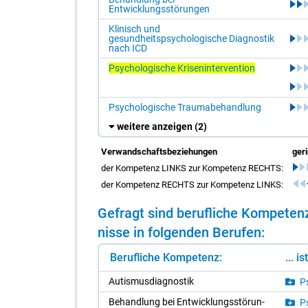
Entwicklungsstörungen
Klinisch und
gesundheitspsychologische Diagnostik
nach ICD
Psychologische Krisenintervention
Psychologische Traumabehandlung
weitere anzeigen
(2)
Verwandschaftsbeziehungen
ger
der Kompetenz LINKS zur Kompetenz RECHTS:
der Kompetenz RECHTS zur Kompetenz LINKS:
Ge­fragt sind be­ruf­li­che Kom­pe­te
nis­se in fol­gen­den Be­ru­fen:
Berufliche Kompetenz:
... i
Au­tis­mus­dia­gnos­tik
Ps
Be­hand­lung bei Ent­wick­lungs­stö­run­
Ps