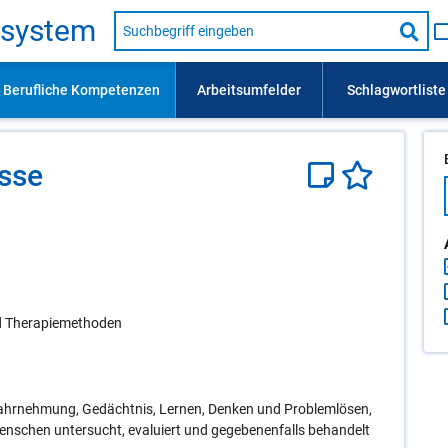
Suche
s­sys­tem
nach
Suc
Beruf,
Lehrausbildung,
star
Kompetenz
usw.
s­se
d Therapiemethoden
Wahrnehmung, Gedächtnis, Lernen, Denken und Problemlösen,
nschen untersucht, evaluiert und gegebenenfalls behandelt