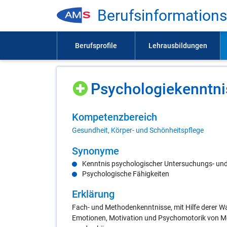
Be­rufs­in­for­ma­ti­on
Psy­cho­lo­gie­kennt­ni
Kom­pe­tenz­be­reich
Gesundheit, Körper- und Schönheitspflege
Syn­ony­me
Kenntnis psychologischer Untersuchungs- un
Psychologische Fähigkeiten
Er­klä­rung
Fach- und Methodenkenntnisse, mit Hilfe derer 
Emotionen, Motivation und Psychomotorik von Me