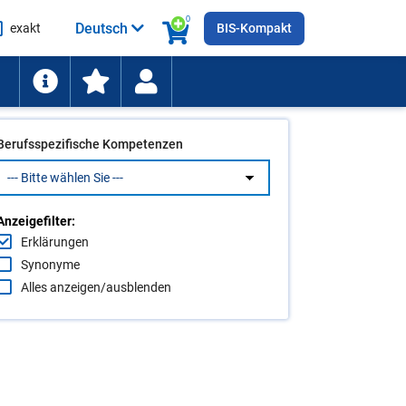
0
Deutsch
exakt
BIS-Kompakt
he
ten
Berufsspezifische Kompetenzen
Anzeigefilter:
Erklärungen
Synonyme
Alles anzeigen/ausblenden