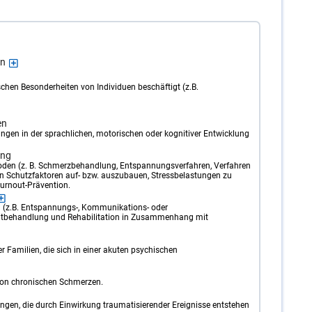
en
chen Besonderheiten von Individuen beschäftigt (z.B.
en
ngen in der sprachlichen, motorischen oder kognitiver Entwicklung
ung
en (z. B. Schmerzbehandlung, Entspannungsverfahren, Verfahren
en Schutzfaktoren auf- bzw. auszubauen, Stressbelastungen zu
Burnout-Prävention.
 (z.B. Entspannungs-, Kommunikations- oder
utbehandlung und Rehabilitation in Zusammenhang mit
er Familien, die sich in einer akuten psychischen
 von chronischen Schmerzen.
gen, die durch Einwirkung traumatisierender Ereignisse entstehen