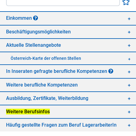
Ein­kom­men
Be­schäf­ti­gungs­mög­lich­kei­ten
Ak­tu­el­le Stel­len­an­ge­bo­te
Öster­reich-Kar­te der of­fe­nen Stel­len
In In­se­ra­ten ge­frag­te be­ruf­li­che Kom­pe­ten­zen
Wei­te­re be­ruf­li­che Kom­pe­ten­zen
Aus­bil­dung, Zer­ti­fi­ka­te, Wei­ter­bil­dung
Wei­te­re Be­rufs­in­fos
Häu­fig ge­stell­te Fra­gen zum Be­ruf La­ger­ar­bei­te­rIn