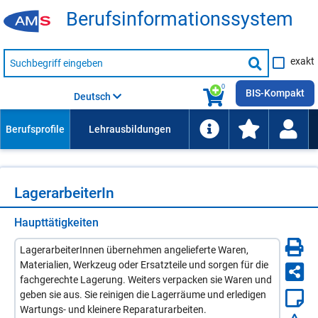
Be­rufs­in­for­ma­ti­ons­sys­tem
Suche
exakt
nach
Suche
Beruf,
Lehrausbildung,
starten
0
Kompetenz
BIS-Kompakt
Deutsch
usw.
La­ger­ar­bei­te­rIn
Haupttätigkeiten
LagerarbeiterInnen übernehmen angelieferte Waren,
Materialien, Werkzeug oder Ersatzteile und sorgen für die
fachgerechte Lagerung. Weiters verpacken sie Waren und
geben sie aus. Sie reinigen die Lagerräume und erledigen
Wartungs- und kleinere Reparaturarbeiten.