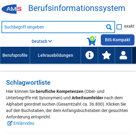
Be­rufs­in­for­ma­ti­ons­sys­tem
Suche
exakt
nach
Suche
Beruf,
Lehrausbildung,
starten
0
Kompetenz
BIS-Kompakt
Deutsch
usw.
Schlagwortliste
Hier können Sie
berufliche Kompetenzen
(Ober- und
Unterbegriffe mit Synonymen) und
Arbeitsumfelder
nach dem
Alphabet geordnet suchen (Gesamtzahl: ca. 36.800). Klicken Sie
auf den Buchstaben, der dem Anfangsbuchstaben der gesuchten
Anforderung entspricht.
Erklärvideo