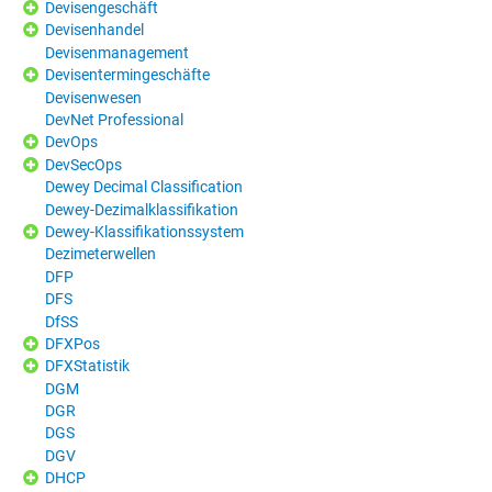
Devisengeschäft
Devisenhandel
Devisenmanagement
Devisentermingeschäfte
Devisenwesen
DevNet Professional
DevOps
DevSecOps
Dewey Decimal Classification
Dewey-Dezimalklassifikation
Dewey-Klassifikationssystem
Dezimeterwellen
DFP
DFS
DfSS
DFXPos
DFXStatistik
DGM
DGR
DGS
DGV
DHCP