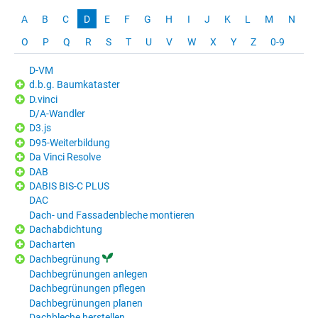
A
B
C
D
E
F
G
H
I
J
K
L
M
N
O
P
Q
R
S
T
U
V
W
X
Y
Z
0-9
D-VM
d.b.g. Baumkataster
D.vinci
D/A-Wandler
D3.js
D95-Weiterbildung
Da Vinci Resolve
DAB
DABIS BIS-C PLUS
DAC
Dach- und Fassadenbleche montieren
Dachabdichtung
Dacharten
Dachbegrünung
Dachbegrünungen anlegen
Dachbegrünungen pflegen
Dachbegrünungen planen
Dachbleche herstellen