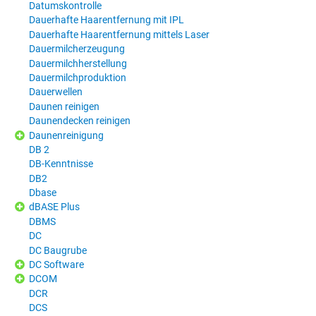
Datumskontrolle
Dauerhafte Haarentfernung mit IPL
Dauerhafte Haarentfernung mittels Laser
Dauermilcherzeugung
Dauermilchherstellung
Dauermilchproduktion
Dauerwellen
Daunen reinigen
Daunendecken reinigen
Daunenreinigung
DB 2
DB-Kenntnisse
DB2
Dbase
dBASE Plus
DBMS
DC
DC Baugrube
DC Software
DCOM
DCR
DCS