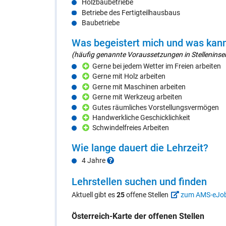
Holzbaubetriebe
Betriebe des Fertigteilhausbaus
Baubetriebe
Was be­geis­tert mich und was kann
(häufig genannte Voraussetzungen in Stelleninser
Gerne bei jedem Wetter im Freien arbeiten
Gerne mit Holz arbeiten
Gerne mit Maschinen arbeiten
Gerne mit Werkzeug arbeiten
Gutes räumliches Vorstellungsvermögen
Handwerkliche Geschicklichkeit
Schwindelfreies Arbeiten
Wie lan­ge dau­ert die Lehr­zeit?
4 Jahre
Lehr­stel­len su­chen und fin­den
Aktuell gibt es
25
offene Stellen
zum AMS-eJo
Öster­reich-Kar­te der of­fe­nen Stel­len