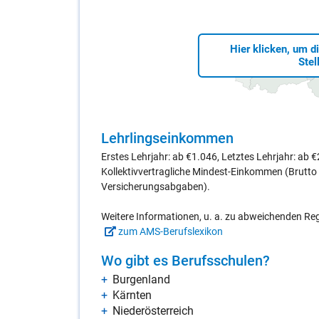
Hier klicken, um d
Stel
Lehr­lings­ein­kom­men
Erstes Lehrjahr: ab €1.046, Letztes Lehrjahr: ab 
Kollektivvertragliche Mindest-Einkommen (Brutt
Versicherungsabgaben).
Weitere Informationen, u. a. zu abweichenden R
zum AMS-Berufslexikon
Wo gibt es Be­rufs­schu­len?
Bur­gen­land
Kärn­ten
Nie­der­ös­ter­reich