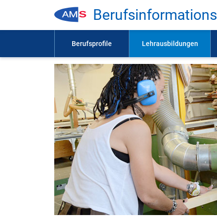
Be­rufs­in­for­ma­ti­on