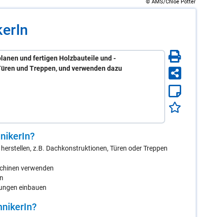
© AMS/Chloe Potter
ke­rIn
anen und fertigen Holzbauteile und -
 Türen und Treppen, und verwenden dazu
ni­ke­rIn
?
 herstellen, z.B. Dachkonstruktionen, Türen oder Treppen
chinen verwenden
en
erungen einbauen
ni­ke­rIn
?