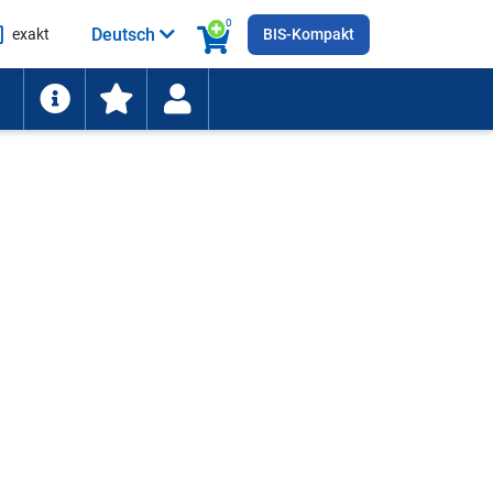
0
Deutsch
exakt
BIS-Kompakt
he
ten