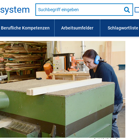
Suche
s­sys­tem
nach
Suc
Beruf,
Lehrausbildung,
star
Kompetenz
usw.