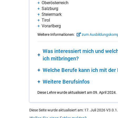
Ober­ös­ter­reich
Salz­burg
Stei­er­mark
Ti­rol
Vor­arl­berg
Weitere Informationen:
zum Ausbildungskom
Was in­ter­es­siert mich und wel­che
ich mit­brin­gen?
Wel­che Be­ru­fe kann ich mit der 
Wei­te­re Be­rufs­in­fos
Diese Lehre wurde aktualisiert am 09. April 2024.
Diese Seite wurde aktualisiert am: 17. Juli 2026 V3.0.1