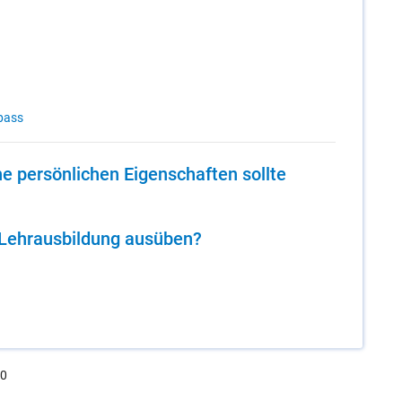
pass
 per­sön­li­chen Ei­gen­schaf­ten soll­te
Lehr­aus­bil­dung aus­üben?
.0