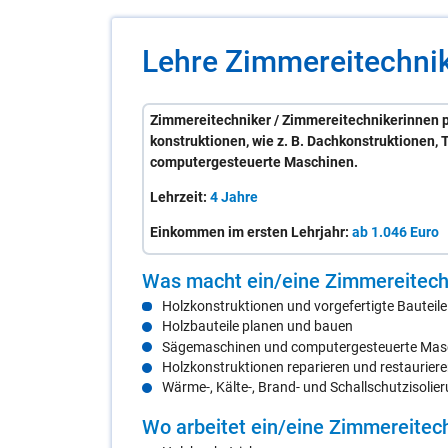
Lehre
Zim­me­rei­tech­ni­
Zimmereitechniker / Zimmereitechnikerinnen pl
konstruktionen, wie z. B. Dachkonstruktionen,
computergesteuerte Maschinen.
Lehrzeit:
4 Jahre
Einkommen im ersten Lehrjahr:
ab 1.046 Euro
Was macht ein/​eine
Zim­me­rei­tech­
Holzkonstruktionen und vorgefertigte Bauteile
Holzbauteile planen und bauen
Sägemaschinen und computergesteuerte Mas
Holzkonstruktionen reparieren und restaurier
Wärme-, Kälte-, Brand- und Schallschutzisoli
Wo ar­bei­tet ein/​eine
Zim­me­rei­tech­