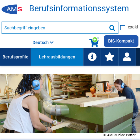
Be­rufs­in­for­ma­ti­ons­sys­tem
Suche
exakt
nach
Suche
Beruf,
Lehrausbildung,
starten
0
Kompetenz
BIS-Kompakt
Deutsch
usw.
© AMS/Chloe Potter