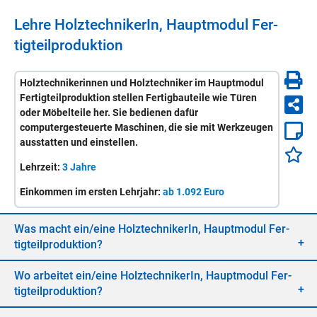
Lehre
Holz­tech­ni­ke­rIn, Haupt­mo­dul Fer­
tig­teil­pro­duk­ti­on
Holztechnikerinnen und Holztechniker im Hauptmodul
Fertigteilproduktion stellen Fertigbauteile wie Türen
oder Möbelteile her. Sie bedienen dafür
computergesteuerte Maschinen, die sie mit Werkzeugen
ausstatten und einstellen.
Lehrzeit:
3 Jahre
Einkommen im ersten Lehrjahr:
ab 1.092 Euro
Was macht ein/​eine
Holz­tech­ni­ke­rIn, Haupt­mo­dul Fer­
tig­teil­pro­duk­ti­on
?
Wo ar­bei­tet ein/​eine
Holz­tech­ni­ke­rIn, Haupt­mo­dul Fer­
tig­teil­pro­duk­ti­on
?