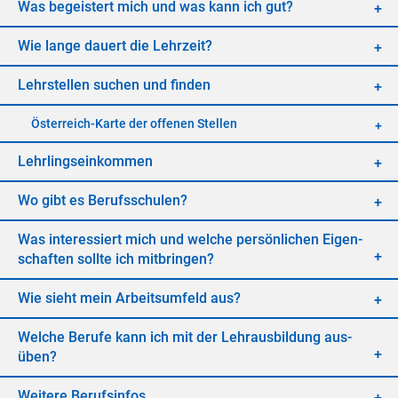
Was be­geis­tert mich und was kann ich gut?
Wie lan­ge dau­ert die Lehr­zeit?
Lehr­stel­len su­chen und fin­den
Öster­reich-Kar­te der of­fe­nen Stel­len
Lehr­lings­ein­kom­men
Wo gibt es Be­rufs­schu­len?
Was in­ter­es­siert mich und wel­che per­sön­li­chen Ei­gen­
schaf­ten soll­te ich mit­brin­gen?
Wie sieht mein Ar­beits­um­feld aus?
Wel­che Be­ru­fe kann ich mit der Lehr­aus­bil­dung aus­
üben?
Wei­te­re Be­rufs­in­fos