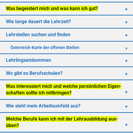
Was be­geis­tert mich und was kann ich gut?
Wie lan­ge dau­ert die Lehr­zeit?
Lehr­stel­len su­chen und fin­den
Öster­reich-Kar­te der of­fe­nen Stel­len
Lehr­lings­ein­kom­men
Wo gibt es Be­rufs­schu­len?
Was in­ter­es­siert mich und wel­che per­sön­li­chen Ei­gen­
schaf­ten soll­te ich mit­brin­gen?
Wie sieht mein Ar­beits­um­feld aus?
Wel­che Be­ru­fe kann ich mit der Lehr­aus­bil­dung aus­
üben?