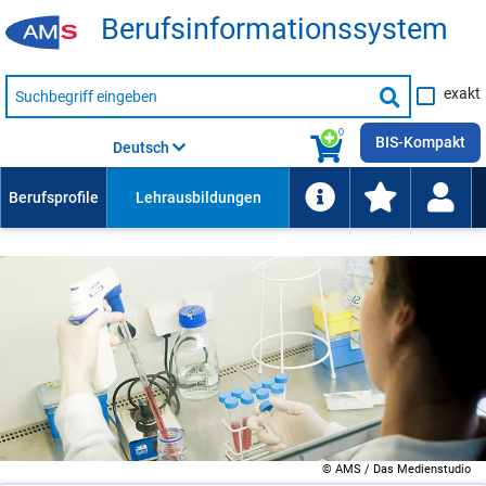
Be­rufs­in­for­ma­ti­ons­sys­tem
Suche
exakt
nach
Suche
Beruf,
Lehrausbildung,
starten
0
Kompetenz
BIS-Kompakt
Deutsch
usw.
© AMS / Das Medienstudio