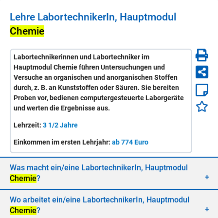
Lehre
La­bor­tech­ni­ke­rIn, Haupt­mo­dul
Che­mie
Labortechnikerinnen und Labortechniker im
Hauptmodul Chemie führen Untersuchungen und
Versuche an organischen und anorganischen Stoffen
durch, z. B. an Kunststoffen oder Säuren. Sie bereiten
Proben vor, bedienen computergesteuerte Laborgeräte
und werten die Ergebnisse aus.
Lehrzeit:
3 1/2 Jahre
Einkommen im ersten Lehrjahr:
ab 774 Euro
Was macht ein/​eine
La­bor­tech­ni­ke­rIn, Haupt­mo­dul
Che­mie
?
Wo ar­bei­tet ein/​eine
La­bor­tech­ni­ke­rIn, Haupt­mo­dul
Che­mie
?