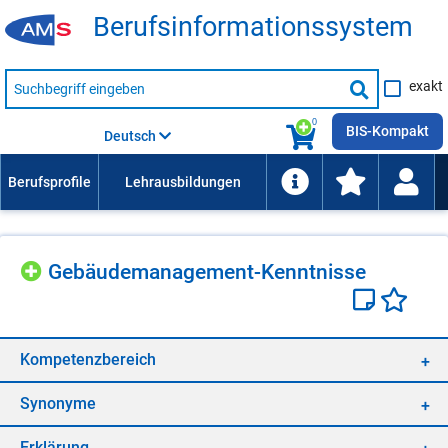
Be­rufs­in­for­ma­ti­ons­sys­tem
Suche
exakt
nach
Suche
Beruf,
Lehrausbildung,
starten
0
Kompetenz
BIS-Kompakt
Deutsch
usw.
Ge­bäu­de­ma­nage­ment-Kennt­nis­se
Kom­pe­tenz­be­reich
Syn­ony­me
Er­klä­rung