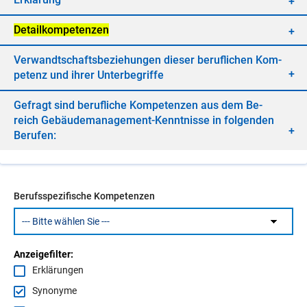
De­tail­kom­pe­ten­zen
Ver­wandt­schafts­be­zie­hun­gen die­ser be­ruf­li­chen Kom­
pe­tenz und ih­rer Un­ter­be­grif­fe
Ge­fragt sind be­ruf­li­che Kom­pe­ten­zen aus dem Be­
reich Ge­bäu­de­ma­nage­ment-Kennt­nis­se in fol­gen­den
Be­ru­fen:
Berufsspezifische Kompetenzen
Anzeigefilter:
Erklärungen
Synonyme