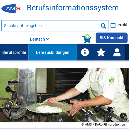
Be­rufs­in­for­ma­ti­ons­sys­tem
Suche
exakt
nach
Suche
Beruf,
Lehrausbildung,
starten
0
Kompetenz
BIS-Kompakt
Deutsch
usw.
© AMS / DoRo Filmproduktion