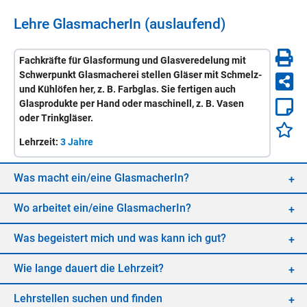
Lehre
Glas­ma­che­rIn
(auslaufend)
Fachkräfte für Glasformung und Glasveredelung mit
Schwerpunkt Glasmacherei stellen Gläser mit Schmelz-
und Kühlöfen her, z. B. Farbglas. Sie fertigen auch
Glasprodukte per Hand oder maschinell, z. B. Vasen
oder Trinkgläser.
Lehrzeit:
3 Jahre
Was macht ein/​eine
Glas­ma­che­rIn
?
Wo ar­bei­tet ein/​eine
Glas­ma­che­rIn
?
Was be­geis­tert mich und was kann ich gut?
Wie lan­ge dau­ert die Lehr­zeit?
Lehr­stel­len su­chen und fin­den