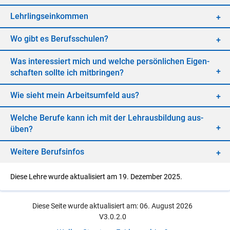
Lehr­lings­ein­kom­men
Wo gibt es Be­rufs­schu­len?
Was in­ter­es­siert mich und wel­che per­sön­li­chen Ei­gen­
schaf­ten soll­te ich mit­brin­gen?
Wie sieht mein Ar­beits­um­feld aus?
Wel­che Be­ru­fe kann ich mit der Lehr­aus­bil­dung aus­
üben?
Wei­te­re Be­rufs­in­fos
Diese Lehre wurde aktualisiert am 19. Dezember 2025.
Diese Seite wurde aktualisiert am: 06. August 2026
V3.0.2.0