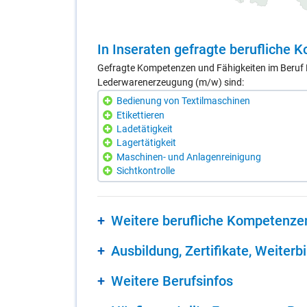
In In­se­ra­ten ge­frag­te be­ruf­li­che
Gefragte Kompetenzen und Fähigkeiten im Beruf Pr
Lederwarenerzeugung (m/w) sind:
Bedienung von Textilmaschinen
Etikettieren
Ladetätigkeit
Lagertätigkeit
Maschinen- und Anlagenreinigung
Sichtkontrolle
Wei­te­re be­ruf­li­che Kom­pe­ten­ze
Aus­bil­dung, Zer­ti­fi­ka­te, Wei­ter­b
Wei­te­re Be­rufs­in­fos