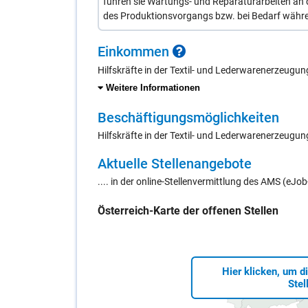
führen sie Wartungs- und Reparaturarbeiten an 
des Produktionsvorgangs bzw. bei Bedarf währe
Ein­kom­men
Hilfskräfte in der Textil- und Lederwarenerzeugu
Weitere Informationen
Be­schäf­ti­gungs­mög­lich­kei­ten
Hilfskräfte in der Textil- und Lederwarenerzeugung
Ak­tu­el­le Stel­len­an­ge­bo­te
.... in der online-Stellenvermittlung des AMS (eJ
Öster­reich-Kar­te der of­fe­nen Stel­len
Hier klicken, um d
Stel