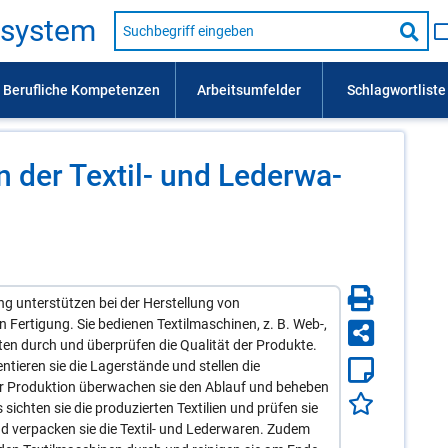
Suche
s­sys­tem
nach
Suc
Beruf,
Lehrausbildung,
star
Kompetenz
usw.
 in der Tex­til- und Le­der­wa­
ng unterstützen bei der Herstellung von
en Fertigung. Sie bedienen Textilmaschinen, z. B. Web-,
ten durch und überprüfen die Qualität der Produkte.
tieren sie die Lagerstände und stellen die
er Produktion überwachen sie den Ablauf und beheben
ichten sie die produzierten Textilien und prüfen sie
und verpacken sie die Textil- und Lederwaren. Zudem