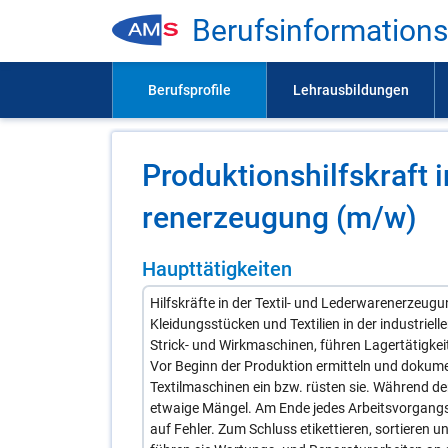
Be­rufs­in­for­ma­ti­on
Pro­duk­ti­ons­hilfs­kraft
ren­er­zeu­gung (m/​w)
Haupttätigkeiten
Hilfskräfte in der Textil- und Lederwarenerzeugu
Kleidungsstücken und Textilien in der industriell
Strick- und Wirkmaschinen, führen Lagertätigkei
Vor Beginn der Produktion ermitteln und dokumen
Textilmaschinen ein bzw. rüsten sie. Während d
etwaige Mängel. Am Ende jedes Arbeitsvorgangs s
auf Fehler. Zum Schluss etikettieren, sortieren 