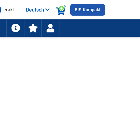
0
Deutsch
exakt
BIS-Kompakt
he
ten