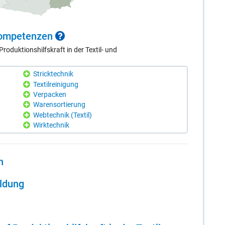
 Kom­pe­ten­zen
oduktionshilfskraft in der Textil- und
Stricktechnik
Textilreinigung
Verpacken
Warensortierung
Webtechnik (Textil)
Wirktechnik
n
il­dung