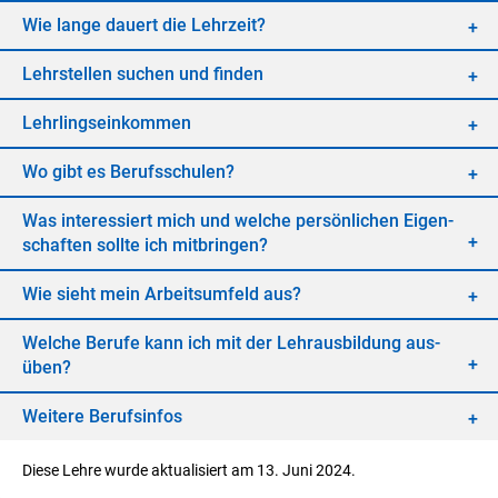
Wie lan­ge dau­ert die Lehr­zeit?
Lehr­stel­len su­chen und fin­den
Lehr­lings­ein­kom­men
Wo gibt es Be­rufs­schu­len?
Was in­ter­es­siert mich und wel­che per­sön­li­chen Ei­gen­
schaf­ten soll­te ich mit­brin­gen?
Wie sieht mein Ar­beits­um­feld aus?
Wel­che Be­ru­fe kann ich mit der Lehr­aus­bil­dung aus­
üben?
Wei­te­re Be­rufs­in­fos
Diese Lehre wurde aktualisiert am 13. Juni 2024.