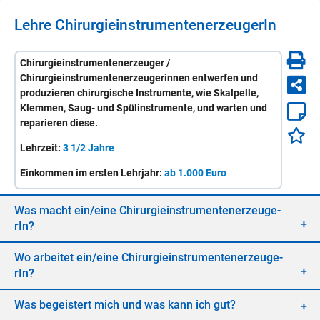
Lehre
Chir­ur­gie­in­stru­men­ten­er­zeu­ge­rIn
Chirurgieinstrumentenerzeuger /
Chirurgieinstrumentenerzeugerinnen entwerfen und
produzieren chirurgische Instrumente, wie Skalpelle,
Klemmen, Saug- und Spülinstrumente, und warten und
reparieren diese.
Lehrzeit:
3 1/2 Jahre
Einkommen im ersten Lehrjahr:
ab 1.000 Euro
Was macht ein/​eine
Chir­ur­gie­in­stru­men­ten­er­zeu­ge­
rIn
?
Wo ar­bei­tet ein/​eine
Chir­ur­gie­in­stru­men­ten­er­zeu­ge­
rIn
?
Was be­geis­tert mich und was kann ich gut?