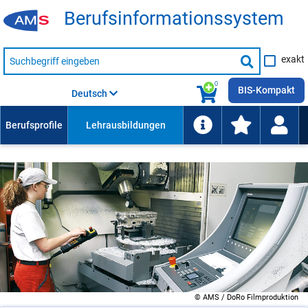
Be­rufs­in­for­ma­ti­ons­sys­tem
Suche
exakt
nach
Suche
Beruf,
Lehrausbildung,
starten
0
Kompetenz
BIS-Kompakt
Deutsch
usw.
© AMS / DoRo Filmproduktion