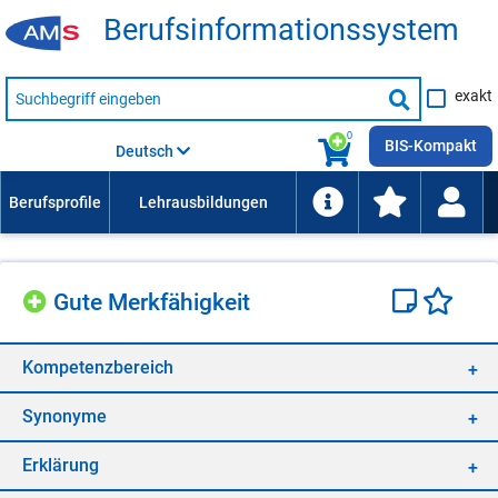
Be­rufs­in­for­ma­ti­ons­sys­tem
Suche
exakt
nach
Suche
Beruf,
Lehrausbildung,
starten
0
Kompetenz
BIS-Kompakt
Deutsch
usw.
Gute Merk­fä­hig­keit
Kom­pe­tenz­be­reich
Syn­ony­me
Er­klä­rung