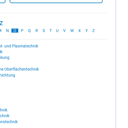
-Z
M
N
O
P
Q
R
S
T
U
V
W
X
Y
Z
ht- und Plasmatechnik
ik
nkung
he Oberflächentechnik
hichtung
hnik
chnik
onstechnik