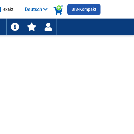
0
Deutsch
exakt
BIS-Kompakt
he
ten