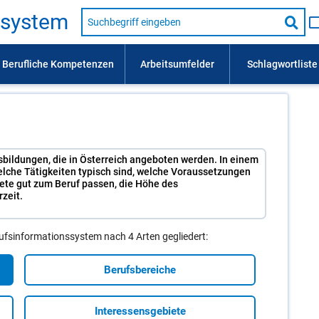
Suche
s­sys­tem
nach
Suc
Beruf,
Lehrausbildung,
star
Kompetenz
usw.
usbildungen, die in Österreich angeboten werden. In einem
elche Tätigkeiten typisch sind, welche Voraussetzungen
iete gut zum Beruf passen, die Höhe des
zeit.
ufsinformationssystem nach 4 Arten gegliedert:
Berufsbereiche
In­ter­es­sens­ge­bie­te