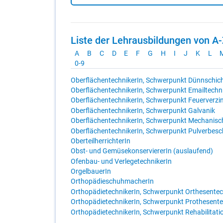
Liste der Lehrausbildungen von A
A
B
C
D
E
F
G
H
I
J
K
L
0-9
OberflächentechnikerIn, Schwerpunkt Dünnschic
OberflächentechnikerIn, Schwerpunkt Emailtechn
OberflächentechnikerIn, Schwerpunkt Feuerverzi
OberflächentechnikerIn, Schwerpunkt Galvanik
OberflächentechnikerIn, Schwerpunkt Mechanisc
OberflächentechnikerIn, Schwerpunkt Pulverbesc
OberteilherrichterIn
Obst- und GemüsekonserviererIn (auslaufend)
Ofenbau- und VerlegetechnikerIn
OrgelbauerIn
OrthopädieschuhmacherIn
OrthopädietechnikerIn, Schwerpunkt Orthesentec
OrthopädietechnikerIn, Schwerpunkt Prothesente
OrthopädietechnikerIn, Schwerpunkt Rehabilitati