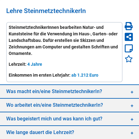
Lehre
Stein­metz­tech­ni­ke­rIn
SteinmetztechnikerInnen bearbeiten Natur- und
Kunststeine für die Verwendung im Haus-, Garten- oder
Landschaftsbau. Dafür erstellen sie Skizzen und
Zeichnungen am Computer und gestalten Schriften und
Ornamente.
Lehrzeit:
4 Jahre
Einkommen im ersten Lehrjahr:
ab 1.212 Euro
Was macht ein/​eine
Stein­metz­tech­ni­ke­rIn
?
Wo ar­bei­tet ein/​eine
Stein­metz­tech­ni­ke­rIn
?
Was be­geis­tert mich und was kann ich gut?
Wie lan­ge dau­ert die Lehr­zeit?