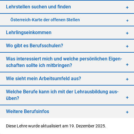
Lehr­stel­len su­chen und fin­den
Öster­reich-Kar­te der of­fe­nen Stel­len
Lehr­lings­ein­kom­men
Wo gibt es Be­rufs­schu­len?
Was in­ter­es­siert mich und wel­che per­sön­li­chen Ei­gen­
schaf­ten soll­te ich mit­brin­gen?
Wie sieht mein Ar­beits­um­feld aus?
Wel­che Be­ru­fe kann ich mit der Lehr­aus­bil­dung aus­
üben?
Wei­te­re Be­rufs­in­fos
Diese Lehre wurde aktualisiert am 19. Dezember 2025.