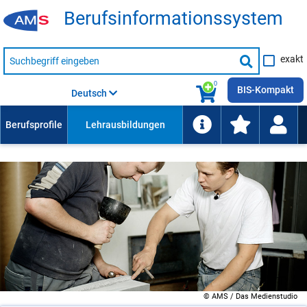
Be­rufs­in­for­ma­ti­ons­sys­tem
Suche
exakt
nach
Suche
Beruf,
Lehrausbildung,
starten
0
Kompetenz
BIS-Kompakt
Deutsch
usw.
© AMS / Das Medienstudio