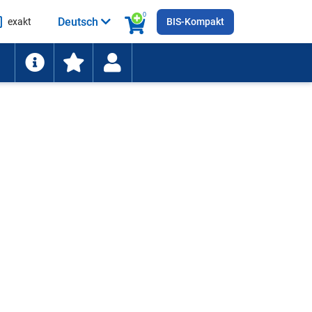
0
Deutsch
exakt
BIS-Kompakt
he
ten