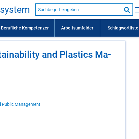
Suche
s­sys­tem
nach
Suc
Beruf,
Lehrausbildung,
star
Kompetenz
usw.
aina­bi­li­ty and Plas­tics Ma­
d Public Management