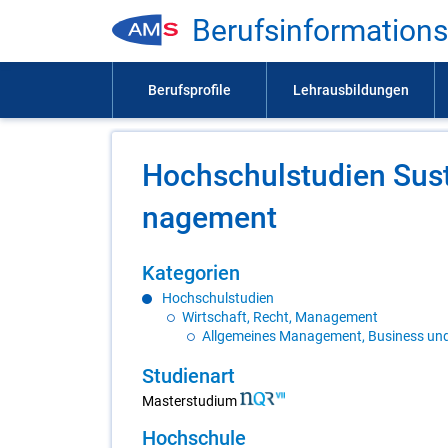
Be­rufs­in­for­ma­ti­on
Hoch­schul­stu­di­en Sust
nage­ment
Ka­te­go­ri­en
Hochschulstudien
Wirtschaft, Recht, Management
Allgemeines Management, Business un
Stu­di­en­art
Masterstudium
Hoch­schu­le