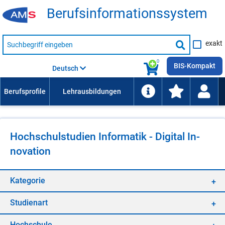
Be­rufs­in­for­ma­ti­ons­sys­tem
Suche
exakt
nach
Suche
Beruf,
Lehrausbildung,
starten
0
Kompetenz
BIS-Kompakt
Deutsch
usw.
Hoch­schul­stu­di­en In­for­ma­tik - Di­gi­tal In­
no­va­ti­on
Ka­te­go­rie
Stu­di­en­art
Hoch­schu­le