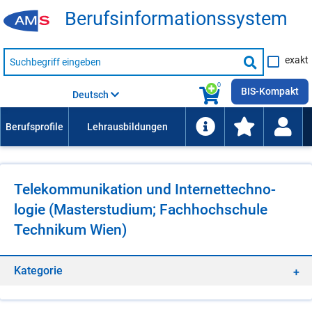
Be­rufs­in­for­ma­ti­ons­sys­tem
Suche
exakt
nach
Suche
Beruf,
Lehrausbildung,
starten
0
Kompetenz
BIS-Kompakt
Deutsch
usw.
Te­le­kom­mu­ni­ka­ti­on und In­ter­net­tech­no­
lo­gie (Mas­ter­stu­di­um; Fach­hoch­schu­le
Tech­ni­kum Wien)
Ka­te­go­rie