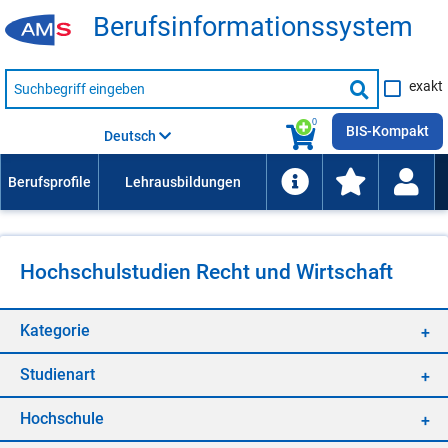
Be­rufs­in­for­ma­ti­ons­sys­tem
Suche
exakt
nach
Suche
Beruf,
Lehrausbildung,
starten
0
Kompetenz
BIS-Kompakt
Deutsch
usw.
Hoch­schul­stu­di­en Recht und Wirt­schaft
Ka­te­go­rie
Stu­di­en­art
Hoch­schu­le