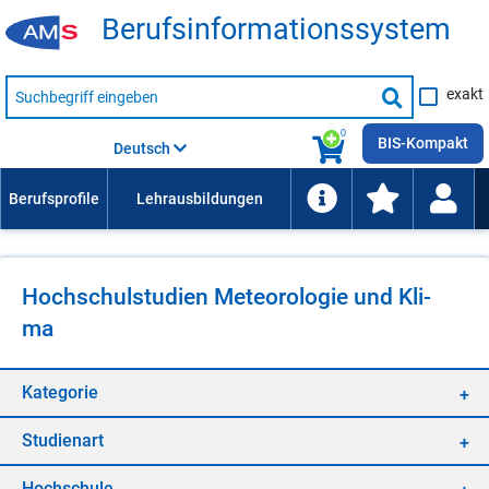
Be­rufs­in­for­ma­ti­ons­sys­tem
Suche
exakt
nach
Suche
Beruf,
Lehrausbildung,
starten
0
Kompetenz
BIS-Kompakt
Deutsch
usw.
Hoch­schul­stu­di­en Me­teo­ro­lo­gie und Kli­
ma
Ka­te­go­rie
Stu­di­en­art
Hoch­schu­le