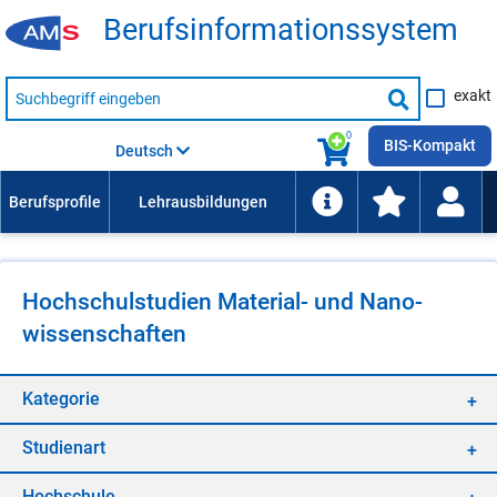
Be­rufs­in­for­ma­ti­ons­sys­tem
Suche
exakt
nach
Suche
Beruf,
Lehrausbildung,
starten
0
Kompetenz
BIS-Kompakt
Deutsch
usw.
Hoch­schul­stu­di­en Ma­te­ri­al- und Na­no­
wis­sen­schaf­ten
Ka­te­go­rie
Stu­di­en­art
Hoch­schu­le