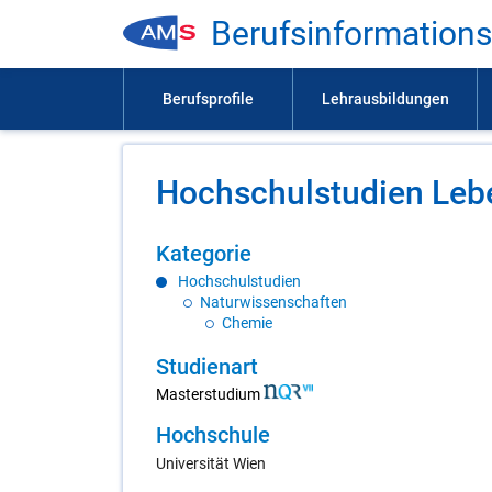
Be­rufs­in­for­ma­ti­on
Hoch­schul­stu­di­en Le­b
Ka­te­go­rie
Hochschulstudien
Naturwissenschaften
Chemie
Stu­di­en­art
Masterstudium
Hoch­schu­le
Universität Wien