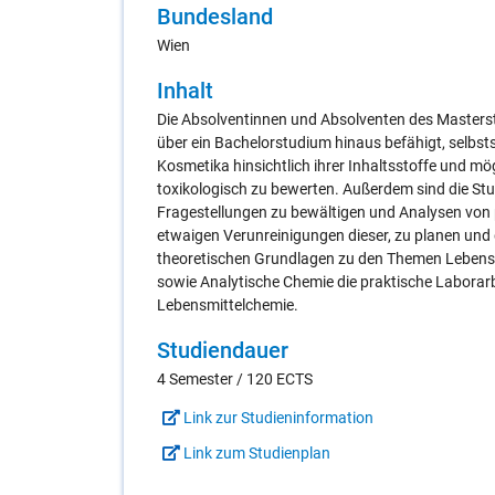
Bun­des­land
Wien
In­halt
Die Absolventinnen und Absolventen des Masterst
über ein Bachelorstudium hinaus befähigt, selbs
Kosmetika hinsichtlich ihrer Inhaltsstoffe und m
toxikologisch zu bewerten. Außerdem sind die Stu
Fragestellungen zu bewältigen und Analysen von p
etwaigen Verunreinigungen dieser, zu planen und
theoretischen Grundlagen zu den Themen Lebensmi
sowie Analytische Chemie die praktische Labora
Lebensmittelchemie.
Stu­di­en­dau­er
4 Semester / 120 ECTS
Link zur Studieninformation
Link zum Studienplan