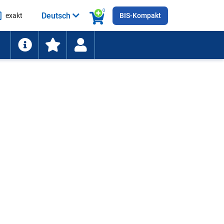
0
Deutsch
exakt
BIS-Kompakt
he
ten