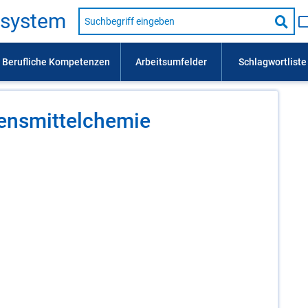
Suche
s­sys­tem
nach
Suc
Beruf,
Lehrausbildung,
star
Kompetenz
usw.
ens­mit­tel­che­mie