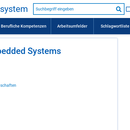
Suche
s­sys­tem
nach
Suc
Beruf,
Lehrausbildung,
star
Kompetenz
usw.
­bed­ded Sys­tems
nschaften