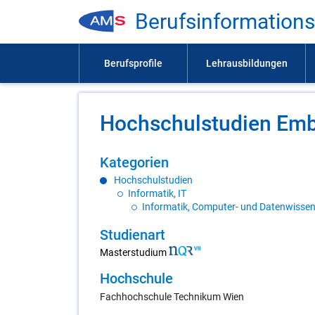
Be­rufs­in­for­ma­ti­on
Hoch­schul­stu­di­en Em
Ka­te­go­ri­en
Hochschulstudien
Informatik, IT
Informatik, Computer- und Datenwisse
Stu­di­en­art
Masterstudium
Hoch­schu­le
Fachhochschule Technikum Wien