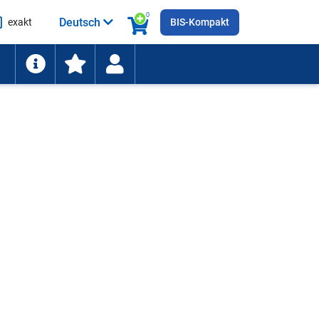
0
Deutsch
exakt
BIS-Kompakt
he
ten