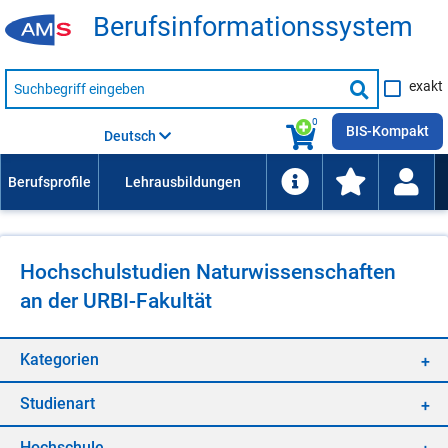
Be­rufs­in­for­ma­ti­ons­sys­tem
Suche
exakt
nach
Suche
Beruf,
Lehrausbildung,
starten
0
Kompetenz
BIS-Kompakt
Deutsch
usw.
Hoch­schul­stu­di­en Na­tur­wis­sen­schaf­ten
an der URBI-Fa­kul­tät
Ka­te­go­ri­en
Stu­di­en­art
Hoch­schu­le