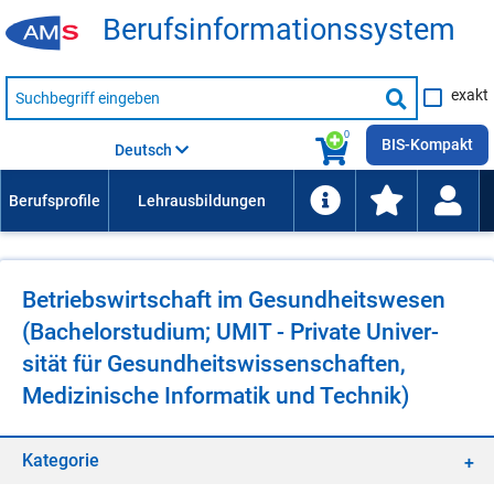
Be­rufs­in­for­ma­ti­ons­sys­tem
Suche
exakt
nach
Suche
Beruf,
Lehrausbildung,
starten
0
Kompetenz
BIS-Kompakt
Deutsch
usw.
Be­triebs­wirt­schaft im Ge­sund­heits­we­sen
(Ba­che­lor­stu­di­um; UMIT - Pri­va­te Uni­ver­
si­tät für Ge­sund­heits­wis­sen­schaf­ten,
Me­di­zi­ni­sche In­for­ma­tik und Tech­nik)
Ka­te­go­rie