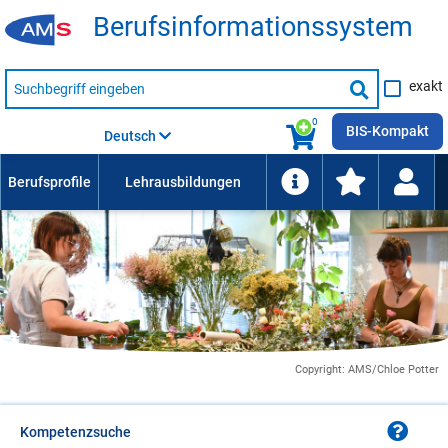
Be­rufs­in­for­ma­ti­ons­sys­tem
Suche
exakt
nach
Suche
Beruf,
Lehrausbildung,
starten
0
Kompetenz
BIS-Kompakt
Deutsch
usw.
Copyright: AMS/Chloe Potter
Kompetenzsuche