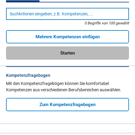
Kompetenzsuche
Suche
nach
Berufen,
Qualifikationen,
0
Begriffe von
100
gewählt
Ausbildungen
usw.
Mehrere Kompetenzen einfügen
Starten
Kompetenzfragebogen
Mit den Kompetenzfragebögen können Sie komfortabel
Kompetenzen aus verschiedenen Berufsbereichen auswählen.
Zum Kompetenzfragebogen