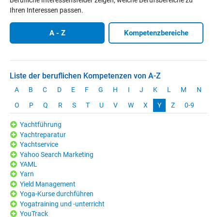
Ihren Interessen passen.
A - Z
Kompetenzbereiche
Liste der beruflichen Kompetenzen von A-Z
A
B
C
D
E
F
G
H
I
J
K
L
M
N
O
P
Q
R
S
T
U
V
W
X
Y
Z
0-9
Yachtführung
Yachtreparatur
Yachtservice
Yahoo Search Marketing
YAML
Yarn
Yield Management
Yoga-Kurse durchführen
Yogatraining und -unterricht
YouTrack