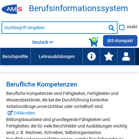
Be­rufs­in­for­ma­ti­ons­sys­tem
Suche
exakt
nach
Suche
Beruf,
Lehrausbildung,
starten
0
Kompetenz
BIS-Kompakt
Deutsch
usw.
Berufliche Kompetenzen
Berufliche Kompetenzen sind Fähigkeiten, Fertigkeiten und
Wissensbestände, die bei der Durchführung konkreter
Arbeitsvollzüge unverzichtbar oder vorteilhaft sind.
Erklärvideo
Bildungsbausteine sind grundlegende Fähigkeiten und
Fertigkeiten, die für viele Berufsfelder und Ausbildungen wichtig
sind, z. B. Rechnen, Schreiben, Selbstorganisation.
Berufliche Interessensfelder zeigen, welche Berufsbereiche zu