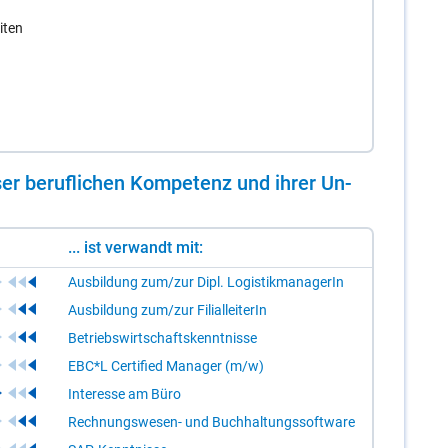
iten
er be­ruf­li­chen Kom­pe­tenz und ih­rer Un­
... ist verwandt mit:
Ausbildung zum/zur Dipl. LogistikmanagerIn
Ausbildung zum/zur FilialleiterIn
Betriebswirtschaftskenntnisse
EBC*L Certified Manager (m/w)
Interesse am Büro
Rechnungswesen- und Buchhaltungssoftware