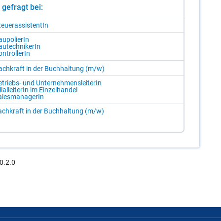
st gefragt bei:
eu­er­as­sis­ten­tIn
u­po­lie­rIn
u­tech­ni­ke­rIn
n­trol­le­rIn
ach­kraft in der Buch­hal­tung (m/​w)
­triebs- und Un­ter­neh­mens­lei­te­rIn
­li­al­lei­te­rIn im Ein­zel­han­del
­les­ma­na­ge­rIn
ch­kraft in der Buch­hal­tung (m/​w)
0.2.0