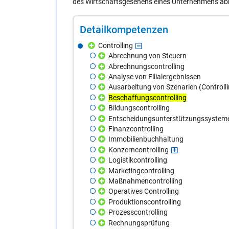
des Wirtschaftsgesehens eines Unternehmens abbi
De­tail­kom­pe­ten­zen
Controlling
Abrechnung von Steuern
Abrechnungscontrolling
Analyse von Filialergebnissen
Ausarbeitung von Szenarien (Controlli
Beschaffungscontrolling
Bildungscontrolling
Entscheidungsunterstützungssystem
Finanzcontrolling
Immobilienbuchhaltung
Konzerncontrolling
Logistikcontrolling
Marketingcontrolling
Maßnahmencontrolling
Operatives Controlling
Produktionscontrolling
Prozesscontrolling
Rechnungsprüfung