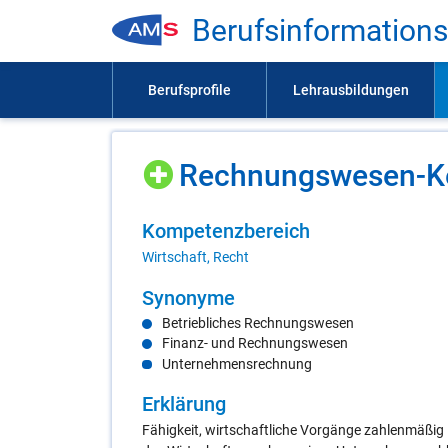
Be­rufs­in­for­ma­ti­on
Rech­nungs­we­sen-Ke
Kom­pe­tenz­be­reich
Wirtschaft, Recht
Syn­ony­me
Betriebliches Rechnungswesen
Finanz- und Rechnungswesen
Unternehmensrechnung
Er­klä­rung
Fähigkeit, wirtschaftliche Vorgänge zahlenmäßig