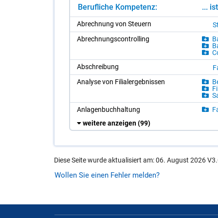
Berufliche Kompetenz:
... i
Ab­rech­nung von Steu­ern
St
Ab­rech­nungs­con­trol­ling
Ba
Ba
Co
Ab­schrei­bung
F
Ana­ly­se von Fi­lia­l­er­geb­nis­sen
Be
Fi
Sa
An­la­gen­buch­hal­tung
Fa
weitere anzeigen
(99)
Diese Seite wurde aktualisiert am: 06. August 2026 V3.
Wollen Sie einen Fehler melden?