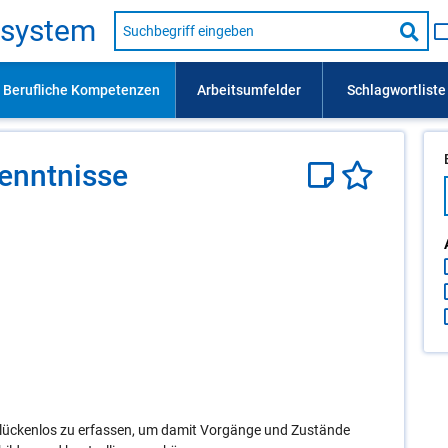
Suche
s­sys­tem
nach
Suc
Beruf,
Lehrausbildung,
star
Kompetenz
usw.
nnt­nis­se
 lückenlos zu erfassen, um damit Vorgänge und Zustände