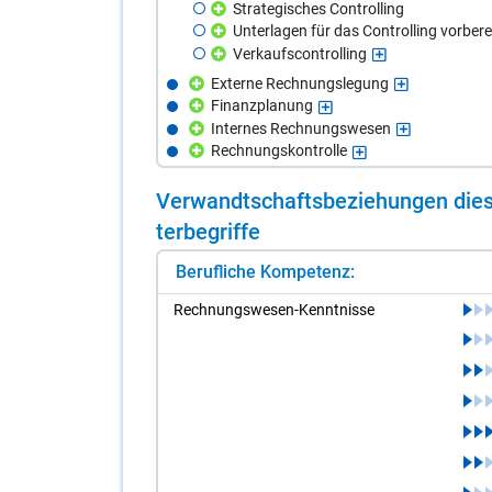
Strategisches Controlling
Unterlagen für das Controlling vorbere
Verkaufscontrolling
Externe Rechnungslegung
Finanzplanung
Internes Rechnungswesen
Rechnungskontrolle
Ver­wandt­schafts­be­zie­hun­gen die­s
ter­be­grif­fe
Berufliche Kompetenz:
Rech­nungs­we­sen-Kennt­nis­se