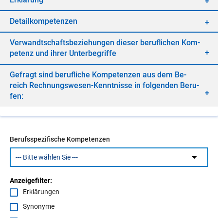
De­tail­kom­pe­ten­zen
Ver­wandt­schafts­be­zie­hun­gen die­ser be­ruf­li­chen Kom­
pe­tenz und ih­rer Un­ter­be­grif­fe
Ge­fragt sind be­ruf­li­che Kom­pe­ten­zen aus dem Be­
reich Rech­nungs­we­sen-Kennt­nis­se in fol­gen­den Be­ru­
fen:
Berufsspezifische Kompetenzen
Anzeigefilter:
Erklärungen
Synonyme