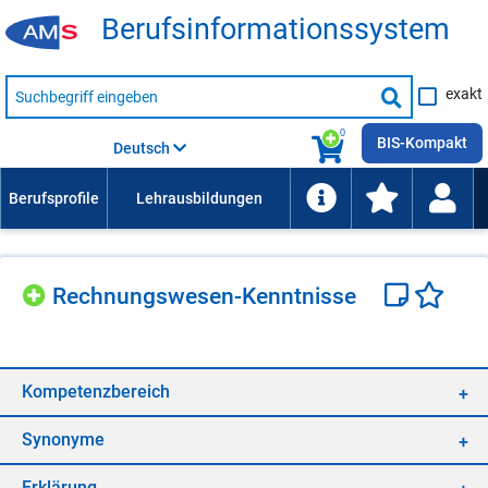
Be­rufs­in­for­ma­ti­ons­sys­tem
Suche
exakt
nach
Suche
Beruf,
Lehrausbildung,
starten
0
Kompetenz
BIS-Kompakt
Deutsch
usw.
Rech­nungs­we­sen-Kennt­nis­se
Kom­pe­tenz­be­reich
Syn­ony­me
Er­klä­rung