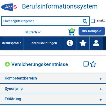
Be­rufs­in­for­ma­ti­ons­sys­tem
Suche
exakt
nach
Suche
Beruf,
Lehrausbildung,
starten
0
Kompetenz
BIS-Kompakt
Deutsch
usw.
Ver­si­che­rungs­kennt­nis­se
Kom­pe­tenz­be­reich
Syn­ony­me
Er­klä­rung