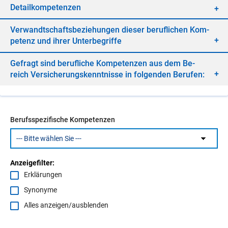
De­tail­kom­pe­ten­zen
Ver­wandt­schafts­be­zie­hun­gen die­ser be­ruf­li­chen Kom­
pe­tenz und ih­rer Un­ter­be­grif­fe
Ge­fragt sind be­ruf­li­che Kom­pe­ten­zen aus dem Be­
reich Ver­si­che­rungs­kennt­nis­se in fol­gen­den Be­ru­fen:
Berufsspezifische Kompetenzen
Anzeigefilter:
Erklärungen
Synonyme
Alles anzeigen/ausblenden