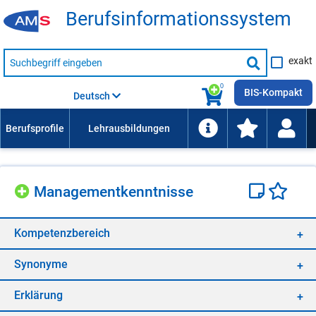
Be­rufs­in­for­ma­ti­ons­sys­tem
Suche
exakt
nach
Suche
Beruf,
Lehrausbildung,
starten
0
Kompetenz
BIS-Kompakt
Deutsch
usw.
Ma­nage­ment­kennt­nis­se
Kom­pe­tenz­be­reich
Syn­ony­me
Er­klä­rung