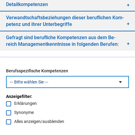
De­tail­kom­pe­ten­zen
Ver­wandt­schafts­be­zie­hun­gen die­ser be­ruf­li­chen Kom­
pe­tenz und ih­rer Un­ter­be­grif­fe
Ge­fragt sind be­ruf­li­che Kom­pe­ten­zen aus dem Be­
reich Ma­nage­ment­kennt­nis­se in fol­gen­den Be­ru­fen:
Berufsspezifische Kompetenzen
Anzeigefilter:
Erklärungen
Synonyme
Alles anzeigen/ausblenden