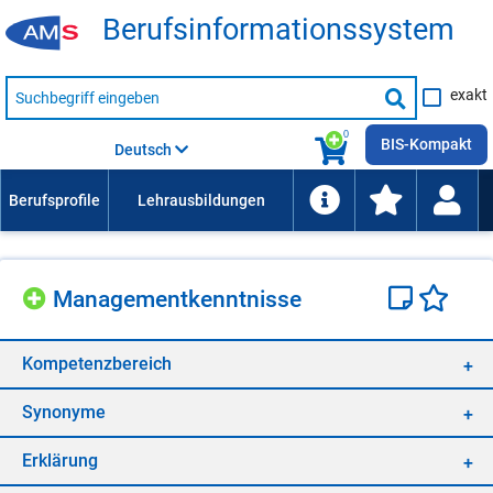
Be­rufs­in­for­ma­ti­ons­sys­tem
Suche
exakt
nach
Suche
Beruf,
Lehrausbildung,
starten
0
Kompetenz
BIS-Kompakt
Deutsch
usw.
Ma­nage­ment­kennt­nis­se
Kom­pe­tenz­be­reich
Syn­ony­me
Er­klä­rung