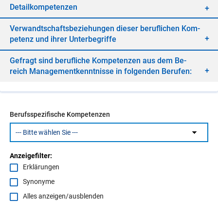
De­tail­kom­pe­ten­zen
Ver­wandt­schafts­be­zie­hun­gen die­ser be­ruf­li­chen Kom­
pe­tenz und ih­rer Un­ter­be­grif­fe
Ge­fragt sind be­ruf­li­che Kom­pe­ten­zen aus dem Be­
reich Ma­nage­ment­kennt­nis­se in fol­gen­den Be­ru­fen:
Berufsspezifische Kompetenzen
Anzeigefilter:
Erklärungen
Synonyme
Alles anzeigen/ausblenden