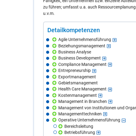
Fähigkeit, ein Unternehmen bzw. einzelne Abteilun
zu führen; umfasst u.a. auch Ressourcenplanun
u.v.m.
De­tail­kom­pe­ten­zen
Agile Unternehmensführung
Beziehungsmanagement
Business Analyse
Business Development
Compliance Management
Entrepreneurship
Exportmanagement
Gebietsmanagement
Health Care Management
Kostenmanagement
Management in Branchen
Management von Institutionen und Orga
Managementtechniken
Operative Unternehmensführung
Bereichsleitung
Betriebsführung