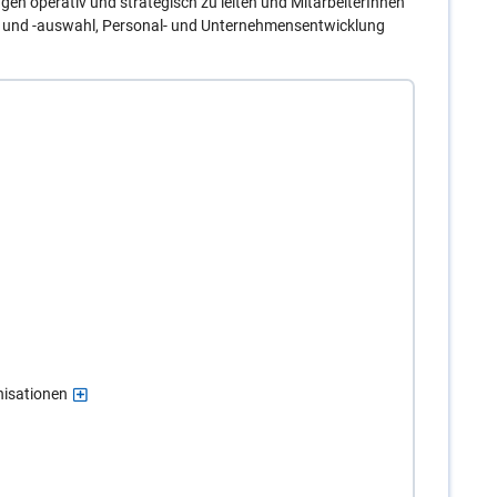
gen operativ und strategisch zu leiten und MitarbeiterInnen
g und -auswahl, Personal- und Unternehmensentwicklung
nisationen