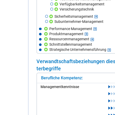
Verfügbarkeitsmanagement
Versicherungstechnik
Sicherheitsmanagement
Subunternehmer-Management
Performance Management
Produktmanagement
Ressourcenmanagement
Schnittstellenmanagement
Strategische Unternehmensführung
Ver­wandt­schafts­be­zie­hun­gen die­s
ter­be­grif­fe
Berufliche Kompetenz:
Ma­nage­ment­kennt­nis­se