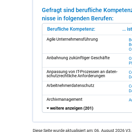
Ge­fragt sind be­ruf­li­che Kom­pe­t
nis­se in fol­gen­den Be­ru­fen:
Berufliche Kompetenz:
... i
Agi­le Un­ter­neh­mens­füh­rung
B
Be
O
An­bah­nung zu­künf­ti­ger Ge­schäf­te
O
P
An­pas­sung von IT-Pro­zes­sen an da­ten­
C
schutz­recht­li­che An­for­de­run­gen
Da
Ar­beit­neh­mer­da­ten­schutz
C
Da
Ar­chiv­ma­nage­ment
A
weitere anzeigen
(201)
Diese Seite wurde aktualisiert am: 06. August 2026 V3.