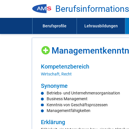
Be­rufs­in­for­ma­ti­on
Ma­nage­ment­kennt­n
Kom­pe­tenz­be­reich
Wirtschaft, Recht
Syn­ony­me
Betriebs- und Unternehmensorganisation
Business Management
Kenntnis von Geschäftsprozessen
Managementfähigkeiten
Er­klä­rung