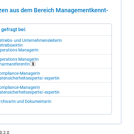
en­zen aus dem Be­reich Ma­nage­ment­kennt­
st gefragt bei:
e­triebs- und Un­ter­neh­mens­lei­te­rIn
­triebs­wir­tIn
pe­ra­ti­ons Ma­na­ge­rIn
pe­ra­ti­ons Ma­na­ge­rIn
har­ma­re­fe­ren­tIn
om­p­li­an­ce-Ma­na­ge­rIn
­ten­si­cher­heits­ex­per­te/-​ex­per­tin
om­p­li­an­ce-Ma­na­ge­rIn
­ten­si­cher­heits­ex­per­te/-​ex­per­tin
r­chi­va­rIn und Do­ku­men­ta­rIn
0.2.0