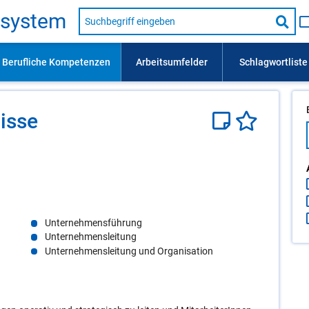
Suche
s­sys­tem
nach
Suc
Beruf,
Lehrausbildung,
star
Kompetenz
usw.
is­se
Unternehmensführung
Unternehmensleitung
Unternehmensleitung und Organisation