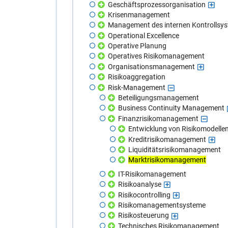
Geschäftsprozessorganisation
Krisenmanagement
Management des internen Kontrollsy
Operational Excellence
Operative Planung
Operatives Risikomanagement
Organisationsmanagement
Risikoaggregation
Risk-Management
Beteiligungsmanagement
Business Continuity Management
Finanzrisikomanagement
Entwicklung von Risikomodelle
Kreditrisikomanagement
Liquiditätsrisikomanagement
Marktrisikomanagement
IT-Risikomanagement
Risikoanalyse
Risikocontrolling
Risikomanagementsysteme
Risikosteuerung
Technisches Risikomanagement