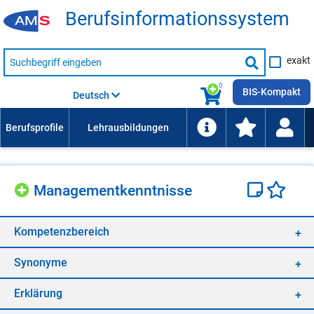
Be­rufs­in­for­ma­ti­ons­sys­tem
Suche
exakt
nach
Suche
Beruf,
Lehrausbildung,
starten
0
Kompetenz
BIS-Kompakt
Deutsch
usw.
Ma­nage­ment­kennt­nis­se
Kom­pe­tenz­be­reich
Syn­ony­me
Er­klä­rung