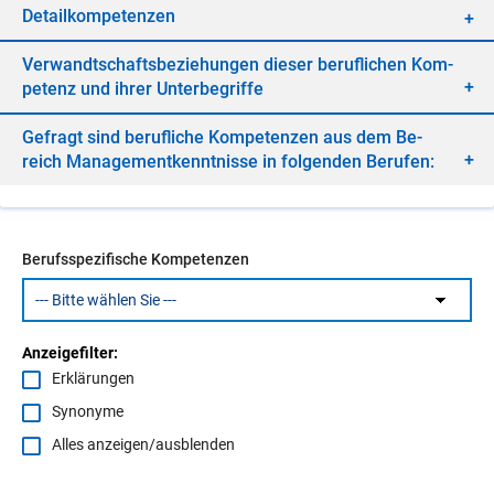
De­tail­kom­pe­ten­zen
Ver­wandt­schafts­be­zie­hun­gen die­ser be­ruf­li­chen Kom­
pe­tenz und ih­rer Un­ter­be­grif­fe
Ge­fragt sind be­ruf­li­che Kom­pe­ten­zen aus dem Be­
reich Ma­nage­ment­kennt­nis­se in fol­gen­den Be­ru­fen:
Berufsspezifische Kompetenzen
Anzeigefilter:
Erklärungen
Synonyme
Alles anzeigen/ausblenden