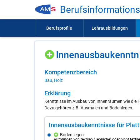
Be­rufs­in­for­ma­ti­on
In­nen­aus­bau­kennt­n
Kom­pe­tenz­be­reich
Bau, Holz
Er­klä­rung
Kenntnisse im Ausbau von Innenräumen wie die H
Dazu gehören z.B. Ausmalen und Bodenlegen.
In­nen­aus­bau­kennt­nis­se für Plat­t
Boden legen
Aufbringen von textilen (Teppiche) oder nicht textil