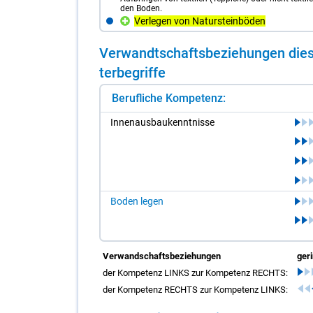
den Boden.
Verlegen von Natursteinböden
Ver­wandt­schafts­be­zie­hun­gen die­s
ter­be­grif­fe
Berufliche Kompetenz:
In­nen­aus­bau­kennt­nis­se
Boden legen
Verwandschaftsbeziehungen
ger
der Kompetenz LINKS zur Kompetenz RECHTS:
der Kompetenz RECHTS zur Kompetenz LINKS: