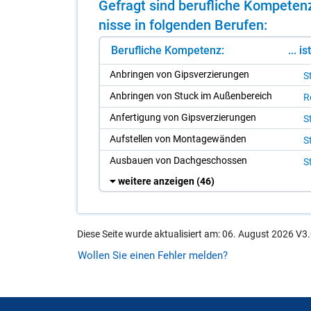
Ge­fragt sind be­ruf­li­che Kom­pe­te
nis­se in fol­gen­den Be­ru­fen:
Berufliche Kompetenz:
... i
An­brin­gen von Gips­ver­zie­run­gen
S
An­brin­gen von Stuck im Au­ßen­be­reich
Re
An­fer­ti­gung von Gips­ver­zie­run­gen
S
Auf­stel­len von Mon­ta­ge­wän­den
S
Aus­bau­en von Dach­ge­schos­sen
S
weitere anzeigen
(46)
Diese Seite wurde aktualisiert am: 06. August 2026 V3.
Wollen Sie einen Fehler melden?