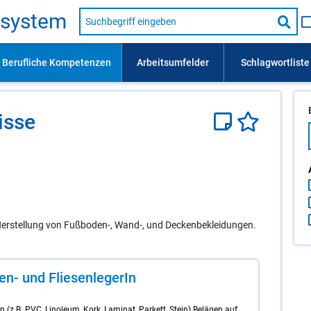
Suche
s­sys­tem
nach
Suc
Beruf,
Lehrausbildung,
star
Kompetenz
usw.
is­se
erstellung von Fußboden-, Wand-, und Deckenbekleidungen.
en- und Flie­sen­le­ge­rIn
en (z.B. PVC, Linoleum, Kork, Laminat, Parkett, Stein) Belägen auf