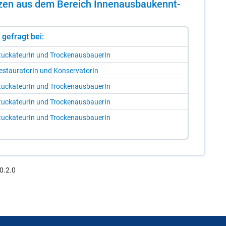
n­zen aus dem Be­reich In­nen­aus­bau­kennt­
st gefragt bei:
tucka­teu­rIn und Tro­cken­aus­baue­rIn
­stau­ra­to­rIn und Kon­ser­va­to­rIn
tucka­teu­rIn und Tro­cken­aus­baue­rIn
tucka­teu­rIn und Tro­cken­aus­baue­rIn
tucka­teu­rIn und Tro­cken­aus­baue­rIn
0.2.0