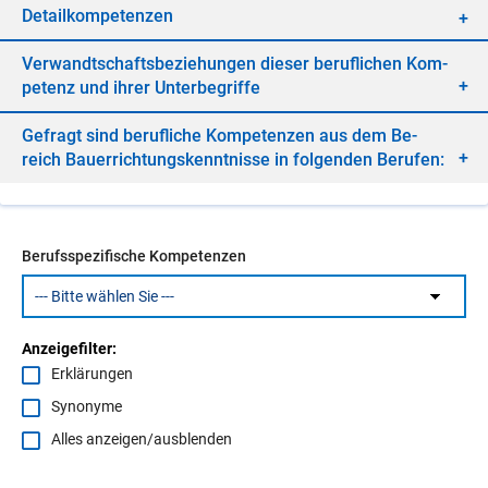
De­tail­kom­pe­ten­zen
Ver­wandt­schafts­be­zie­hun­gen die­ser be­ruf­li­chen Kom­
pe­tenz und ih­rer Un­ter­be­grif­fe
Ge­fragt sind be­ruf­li­che Kom­pe­ten­zen aus dem Be­
reich Bau­er­rich­tungs­kennt­nis­se in fol­gen­den Be­ru­fen:
Berufsspezifische Kompetenzen
Anzeigefilter:
Erklärungen
Synonyme
Alles anzeigen/ausblenden