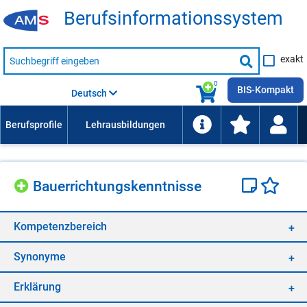
Be­rufs­in­for­ma­ti­ons­sys­tem
Suche
exakt
nach
Suche
Beruf,
Lehrausbildung,
starten
0
Kompetenz
BIS-Kompakt
Deutsch
usw.
Bau­er­rich­tungs­kennt­nis­se
Kom­pe­tenz­be­reich
Syn­ony­me
Er­klä­rung