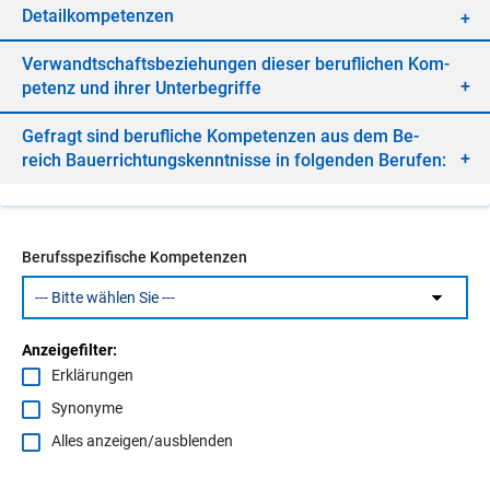
De­tail­kom­pe­ten­zen
Ver­wandt­schafts­be­zie­hun­gen die­ser be­ruf­li­chen Kom­
pe­tenz und ih­rer Un­ter­be­grif­fe
Ge­fragt sind be­ruf­li­che Kom­pe­ten­zen aus dem Be­
reich Bau­er­rich­tungs­kennt­nis­se in fol­gen­den Be­ru­fen:
Berufsspezifische Kompetenzen
Anzeigefilter:
Erklärungen
Synonyme
Alles anzeigen/ausblenden