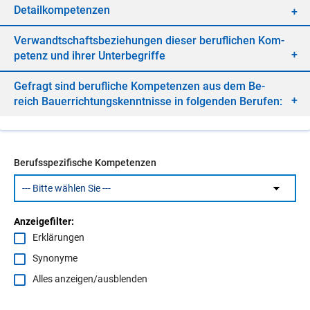
De­tail­kom­pe­ten­zen
Ver­wandt­schafts­be­zie­hun­gen die­ser be­ruf­li­chen Kom­
pe­tenz und ih­rer Un­ter­be­grif­fe
Ge­fragt sind be­ruf­li­che Kom­pe­ten­zen aus dem Be­
reich Bau­er­rich­tungs­kennt­nis­se in fol­gen­den Be­ru­fen:
Berufsspezifische Kompetenzen
Anzeigefilter:
Erklärungen
Synonyme
Alles anzeigen/ausblenden