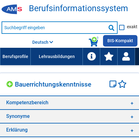
Be­rufs­in­for­ma­ti­ons­sys­tem
Suche
exakt
nach
Suche
Beruf,
Lehrausbildung,
starten
0
Kompetenz
BIS-Kompakt
Deutsch
usw.
Bau­er­rich­tungs­kennt­nis­se
Kom­pe­tenz­be­reich
Syn­ony­me
Er­klä­rung