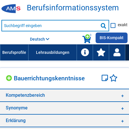
Be­rufs­in­for­ma­ti­ons­sys­tem
Suche
exakt
nach
Suche
Beruf,
Lehrausbildung,
starten
0
Kompetenz
BIS-Kompakt
Deutsch
usw.
Bau­er­rich­tungs­kennt­nis­se
Kom­pe­tenz­be­reich
Syn­ony­me
Er­klä­rung