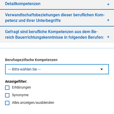
De­tail­kom­pe­ten­zen
Ver­wandt­schafts­be­zie­hun­gen die­ser be­ruf­li­chen Kom­
pe­tenz und ih­rer Un­ter­be­grif­fe
Ge­fragt sind be­ruf­li­che Kom­pe­ten­zen aus dem Be­
reich Bau­er­rich­tungs­kennt­nis­se in fol­gen­den Be­ru­fen:
Berufsspezifische Kompetenzen
Anzeigefilter:
Erklärungen
Synonyme
Alles anzeigen/ausblenden