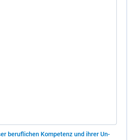
er be­ruf­li­chen Kom­pe­tenz und ih­rer Un­