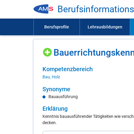
Be­rufs­in­for­ma­ti­on
Bau­er­rich­tungs­kenn
Kom­pe­tenz­be­reich
Bau, Holz
Syn­ony­me
Bauausführung
Er­klä­rung
Kenntnis bauausführender Tätigkeiten wie verscha
decken.