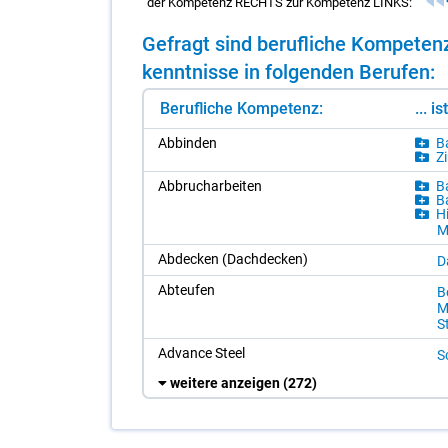
der Kompetenz RECHTS zur Kompetenz LINKS:
Ge­fragt sind be­ruf­li­che Kom­pe­te
kennt­nis­se in fol­gen­den Be­ru­fen:
Berufliche Kompetenz:
... i
Ab­bin­den
Ba
Zi
Ab­bruch­ar­bei­ten
Ba
Ba
Hi
M
Ab­de­cken (Dach­de­cken)
D
Ab­teu­fen
B
M
S
Ad­van­ce Steel
S
weitere anzeigen
(272)