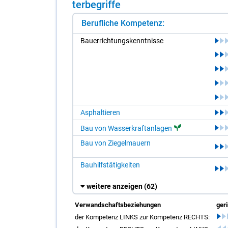
ter­be­grif­fe
Berufliche Kompetenz:
Bau­er­rich­tungs­kennt­nis­se
Asphaltieren
Bau von Wasserkraftanlagen
Bau von Ziegelmauern
Bauhilfstätigkeiten
weitere anzeigen
(62)
Verwandschaftsbeziehungen
ger
der Kompetenz LINKS zur Kompetenz RECHTS: