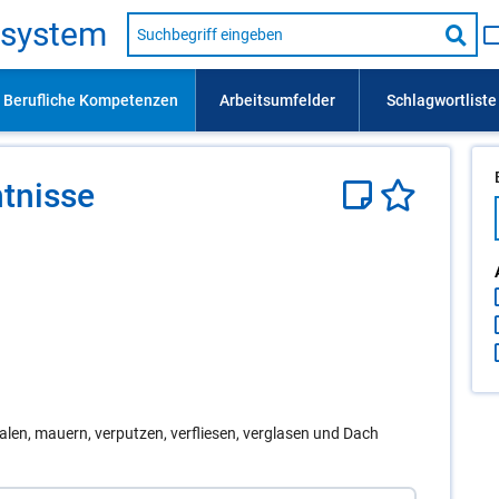
Suche
s­sys­tem
nach
Suc
Beruf,
Lehrausbildung,
star
Kompetenz
usw.
t­nis­se
len, mauern, verputzen, verfliesen, verglasen und Dach