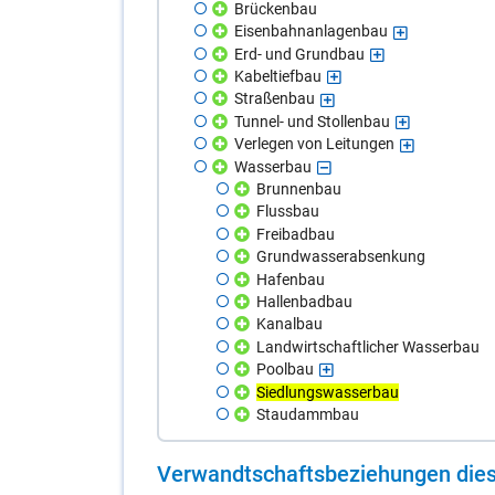
Brückenbau
Eisenbahnanlagenbau
Erd- und Grundbau
Kabeltiefbau
Straßenbau
Tunnel- und Stollenbau
Verlegen von Leitungen
Wasserbau
Brunnenbau
Flussbau
Freibadbau
Grundwasserabsenkung
Hafenbau
Hallenbadbau
Kanalbau
Landwirtschaftlicher Wasserbau
Poolbau
Siedlungswasserbau
Staudammbau
Ver­wandt­schafts­be­zie­hun­gen die­s