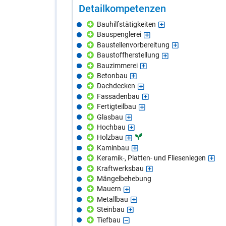
De­tail­kom­pe­ten­zen
Bauhilfstätigkeiten
Bauspenglerei
Baustellenvorbereitung
Baustoffherstellung
Bauzimmerei
Betonbau
Dachdecken
Fassadenbau
Fertigteilbau
Glasbau
Hochbau
Holzbau
Kaminbau
Keramik-, Platten- und Fliesenlegen
Kraftwerksbau
Mängelbehebung
Mauern
Metallbau
Steinbau
Tiefbau