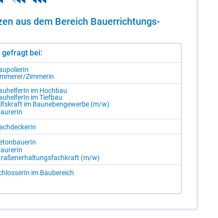
n­zen aus dem Be­reich Bau­er­rich­tungs­
st gefragt bei:
u­po­lie­rIn
m­me­rer/​Zim­me­rin
u­hel­fe­rIn im Hoch­bau
u­hel­fe­rIn im Tief­bau
lfs­kraft im Bau­ne­ben­ge­wer­be (m/​w)
au­re­rIn
ach­de­cke­rIn
e­ton­baue­rIn
au­re­rIn
tra­ßen­er­hal­tungs­fach­kraft (m/​w)
chlos­se­rIn im Bau­be­reich