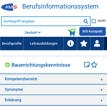
Be­rufs­in­for­ma­ti­ons­sys­tem
Suche
exakt
nach
Suche
Beruf,
Lehrausbildung,
starten
0
Kompetenz
BIS-Kompakt
Deutsch
usw.
Bau­er­rich­tungs­kennt­nis­se
Kom­pe­tenz­be­reich
Syn­ony­me
Er­klä­rung