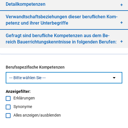
De­tail­kom­pe­ten­zen
Ver­wandt­schafts­be­zie­hun­gen die­ser be­ruf­li­chen Kom­
pe­tenz und ih­rer Un­ter­be­grif­fe
Ge­fragt sind be­ruf­li­che Kom­pe­ten­zen aus dem Be­
reich Bau­er­rich­tungs­kennt­nis­se in fol­gen­den Be­ru­fen:
Berufsspezifische Kompetenzen
Anzeigefilter:
Erklärungen
Synonyme
Alles anzeigen/ausblenden