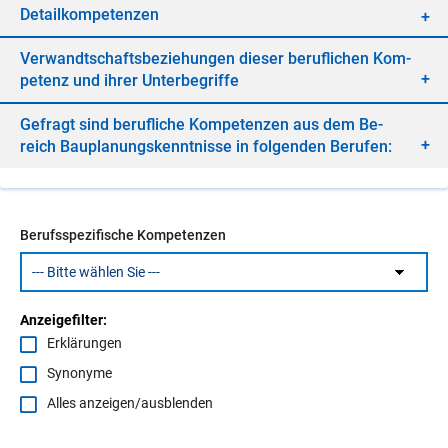
De­tail­kom­pe­ten­zen
Ver­wandt­schafts­be­zie­hun­gen die­ser be­ruf­li­chen Kom­
pe­tenz und ih­rer Un­ter­be­grif­fe
Ge­fragt sind be­ruf­li­che Kom­pe­ten­zen aus dem Be­
reich Bau­pla­nungs­kennt­nis­se in fol­gen­den Be­ru­fen:
Berufsspezifische Kompetenzen
Anzeigefilter:
Erklärungen
Synonyme
Alles anzeigen/ausblenden