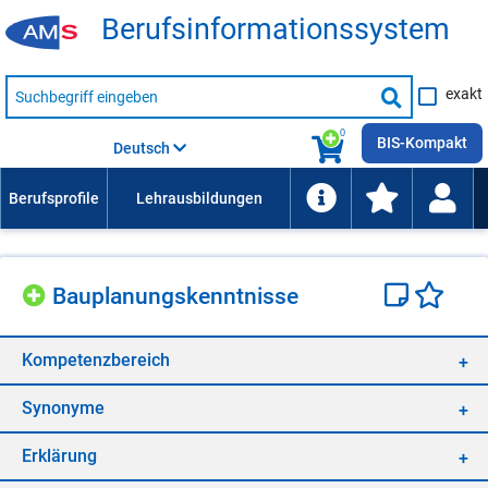
Be­rufs­in­for­ma­ti­ons­sys­tem
Suche
exakt
nach
Suche
Beruf,
Lehrausbildung,
starten
0
Kompetenz
BIS-Kompakt
Deutsch
usw.
Bau­pla­nungs­kennt­nis­se
Kom­pe­tenz­be­reich
Syn­ony­me
Er­klä­rung