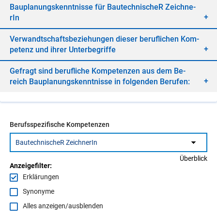
Bau­pla­nungs­kennt­nis­se für Bau­tech­ni­scheR Zeich­ne­
rIn
Ver­wandt­schafts­be­zie­hun­gen die­ser be­ruf­li­chen Kom­
pe­tenz und ih­rer Un­ter­be­grif­fe
Ge­fragt sind be­ruf­li­che Kom­pe­ten­zen aus dem Be­
reich Bau­pla­nungs­kennt­nis­se in fol­gen­den Be­ru­fen:
Berufsspezifische Kompetenzen
Überblick
Anzeigefilter:
Erklärungen
Synonyme
Alles anzeigen/ausblenden