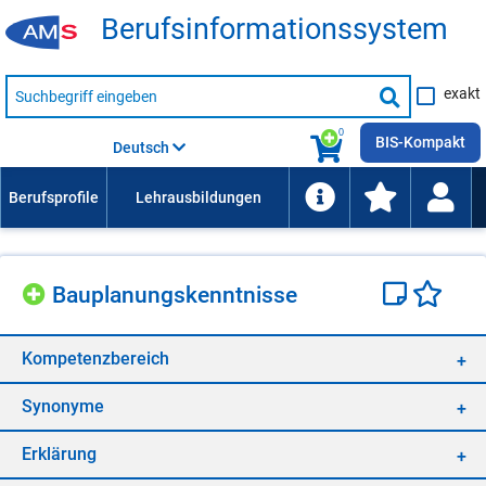
Be­rufs­in­for­ma­ti­ons­sys­tem
Suche
exakt
nach
Suche
Beruf,
Lehrausbildung,
starten
0
Kompetenz
BIS-Kompakt
Deutsch
usw.
Bau­pla­nungs­kennt­nis­se
Kom­pe­tenz­be­reich
Syn­ony­me
Er­klä­rung