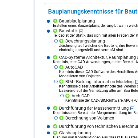
Bau­pla­nungs­kennt­nis­se für Bau­t
Bauablaufplanung
Erstellen eines Bauzeitplans, der angibt wann welche
Baustatik
Teilgebiet der Statik, das sich mit allen Fragen der
Bewehrungsplanung
Zeichnung, auf welcher die Bauteile, ihre Bewe
eindeutig dargestellt und vermaßt sind.
CAD-Systeme Architektur, Raumplanung
Kenntnis jener CAD-Anwendungen, die im Bereich
AutoCAD
Kenntnis dieser CAD-Software des Herstellers 
Modellieren von Objekten.
BIM - Building Information Modeling
Kenntnisse dieser Arbeitsmethode des Vereins 
basierend auf der Vernetzung aller am Bau Betei
ArchiCAD
Kenntnisse der CAD-/BIM-Software ARCHI-CAD
Durchführung der Massenermittlung
Kenntnisse im Bereich der Mengenermittlung im B
Berechnung von Volumen
Durchführung von technischen Berechn
Glasbauplanung
Planung von Konstruktionen aus Glas (z.B. Glasfas