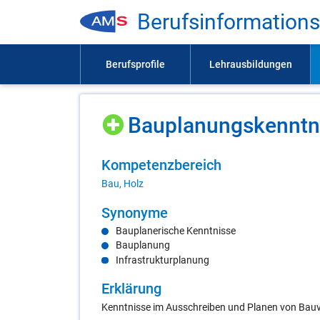
Be­rufs­in­for­ma­ti­on
Bau­pla­nungs­kennt­n
Kom­pe­tenz­be­reich
Bau, Holz
Syn­ony­me
Bauplanerische Kenntnisse
Bauplanung
Infrastrukturplanung
Er­klä­rung
Kenntnisse im Ausschreiben und Planen von Bau