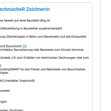
ech­ni­scheR Zeich­ne­rIn
s Gewerk auf einer Baustelle tätig ist.
 Kräfteverteilung in Bauwerken auseinandersetzt.
hrung (Stahleinlagen in Beton und Mauerwerk) und alle Einbauteile
 und Bauwesen
 Architektur, Raumplanung oder Bauwesen zum Einsatz kommen.
Autodesk, z.B. zum Erstellen von technischen Zeichnungen oder zum
buildingSMART für das Planen und Realisieren von Bauvorhaben,
ligten.
 (Hersteller: Graphisoft).
auwesen.
ungen
saden, Glastüren).