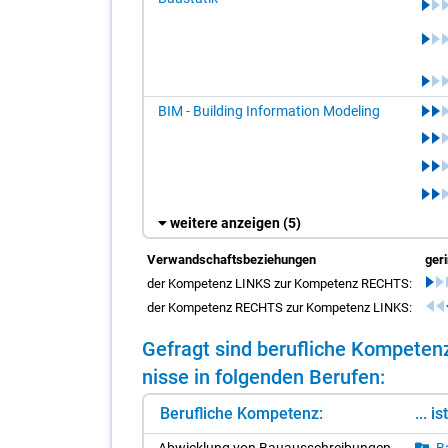
BIM - Building Information Modeling
weitere anzeigen
(5)
Verwandschaftsbeziehungen
ger
der Kompetenz LINKS zur Kompetenz RECHTS:
der Kompetenz RECHTS zur Kompetenz LINKS:
Ge­fragt sind be­ruf­li­che Kom­pe­t
nis­se in fol­gen­den Be­ru­fen:
Berufliche Kompetenz:
... i