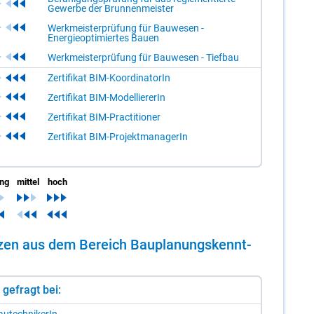
Gewerbe der Brunnenmeister
Werkmeisterprüfung für Bauwesen -
Energieoptimiertes Bauen
Werkmeisterprüfung für Bauwesen - Tiefbau
Zertifikat BIM-KoordinatorIn
Zertifikat BIM-ModelliererIn
Zertifikat BIM-Practitioner
Zertifikat BIM-ProjektmanagerIn
ing
mittel
hoch
en­zen aus dem Be­reich Bau­pla­nungs­kennt­
st gefragt bei: