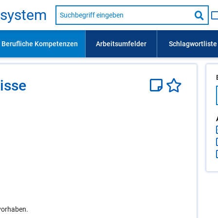
Suche
s­sys­tem
nach
Suc
Beruf,
Lehrausbildung,
star
Kompetenz
usw.
is­se
vorhaben.