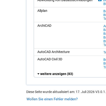
Ab­wick­lung von Bau­aus­schrei­bun­gen
Ba
B
All­plan
Ba
B
T
Archi­CAD
Ar
Ba
Ba
B
B
T
Au­to­CAD Ar­chi­tec­tu­re
T
Au­to­CAD Ci­vil 3D
B
B
T
weitere anzeigen
(83)
Diese Seite wurde aktualisiert am: 17. Juli 2026 V3.0.1
Wollen Sie einen Fehler melden?