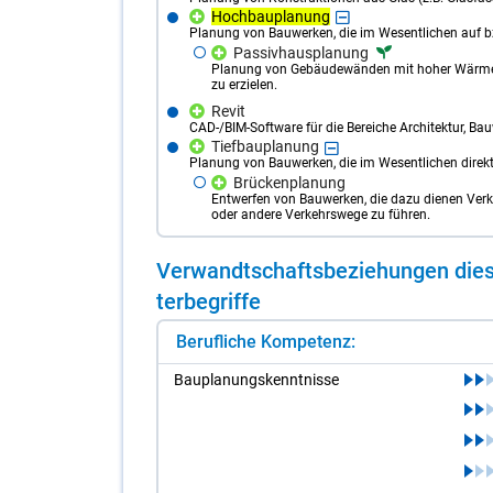
Hochbauplanung
Planung von Bauwerken, die im Wesentlichen auf bz
Passivhausplanung
Planung von Gebäudewänden mit hoher Wärm
zu erzielen.
Revit
CAD-/BIM-Software für die Bereiche Architektur, Ba
Tiefbauplanung
Planung von Bauwerken, die im Wesentlichen direkt 
Brückenplanung
Entwerfen von Bauwerken, die dazu dienen Verk
oder andere Verkehrswege zu führen.
Ver­wandt­schafts­be­zie­hun­gen die­s
ter­be­grif­fe
Berufliche Kompetenz:
Bau­pla­nungs­kennt­nis­se