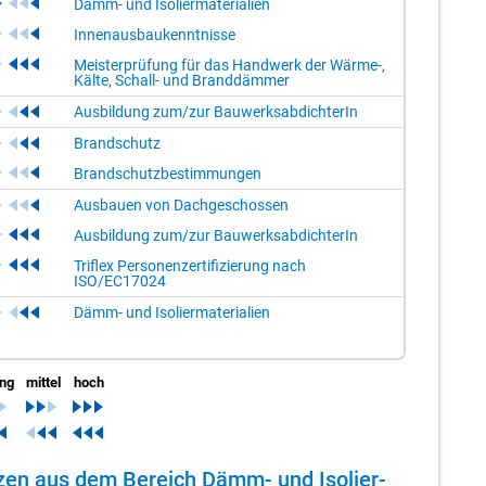
Dämm- und Isoliermaterialien
Innenausbaukenntnisse
Meisterprüfung für das Handwerk der Wärme-,
Kälte, Schall- und Branddämmer
Ausbildung zum/zur BauwerksabdichterIn
Brandschutz
Brandschutzbestimmungen
Ausbauen von Dachgeschossen
Ausbildung zum/zur BauwerksabdichterIn
Triflex Personenzertifizierung nach
ISO/EC17024
Dämm- und Isoliermaterialien
ing
mittel
hoch
en­zen aus dem Be­reich Dämm- und Iso­lier­