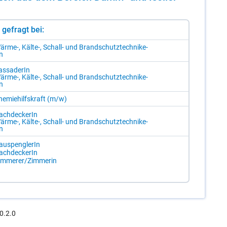
st gefragt bei:
är­me-, Käl­te-, Schall- und Brand­schutz­tech­ni­ke­
In
as­sade­rIn
är­me-, Käl­te-, Schall- und Brand­schutz­tech­ni­ke­
In
e­mie­hilfs­kraft (m/​w)
ach­de­cke­rIn
är­me-, Käl­te-, Schall- und Brand­schutz­tech­ni­ke­
In
u­s­peng­le­rIn
ach­de­cke­rIn
im­me­rer/​Zim­me­rin
0.2.0