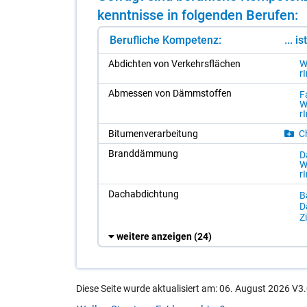
kennt­nis­se in fol­gen­den Be­ru­fen:
Berufliche Kompetenz:
... i
Ab­dich­ten von Ver­kehrs­flä­chen
W
r
Ab­mes­sen von Dämm­stof­fen
F
W
r
Bi­tu­men­ver­ar­bei­tung
Ch
Brand­däm­mung
D
W
r
Dach­ab­dich­tung
Ba
D
Z
weitere anzeigen
(24)
Diese Seite wurde aktualisiert am: 06. August 2026 V3.