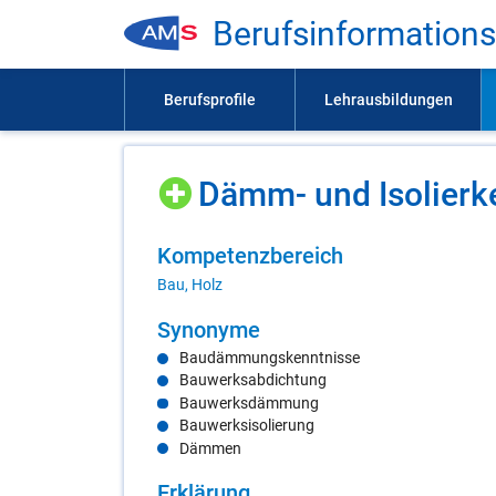
Be­rufs­in­for­ma­ti­on
Dämm- und Iso­lier­ke
Kom­pe­tenz­be­reich
Bau, Holz
Syn­ony­me
Baudämmungskenntnisse
Bauwerksabdichtung
Bauwerksdämmung
Bauwerksisolierung
Dämmen
Er­klä­rung