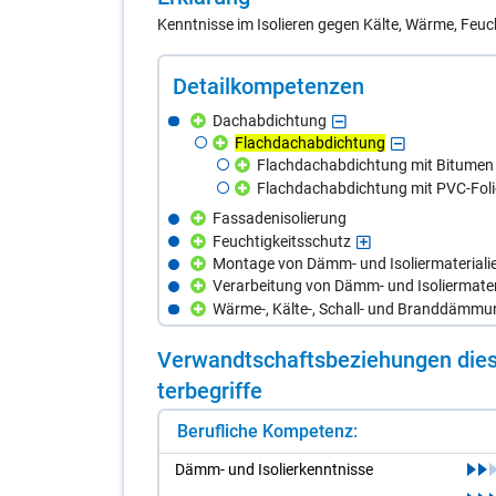
Kenntnisse im Isolieren gegen Kälte, Wärme, Feuc
De­tail­kom­pe­ten­zen
Dachabdichtung
Flachdachabdichtung
Flachdachabdichtung mit Bitumen
Flachdachabdichtung mit PVC-Foli
Fassadenisolierung
Feuchtigkeitsschutz
Montage von Dämm- und Isoliermateriali
Verarbeitung von Dämm- und Isoliermater
Wärme-, Kälte-, Schall- und Branddämmu
Ver­wandt­schafts­be­zie­hun­gen die­s
ter­be­grif­fe
Berufliche Kompetenz:
Dämm- und Iso­lier­kennt­nis­se