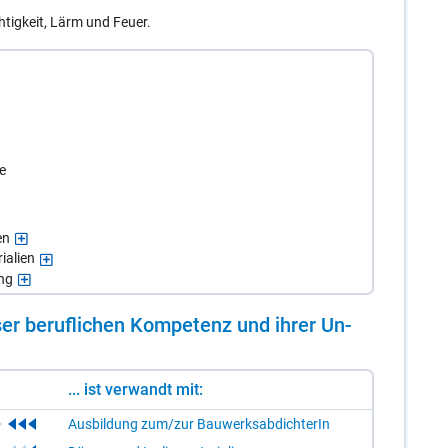
htigkeit, Lärm und Feuer.
e
en
ialien
ng
er be­ruf­li­chen Kom­pe­tenz und ih­rer Un­
... ist verwandt mit:
Ausbildung zum/zur BauwerksabdichterIn