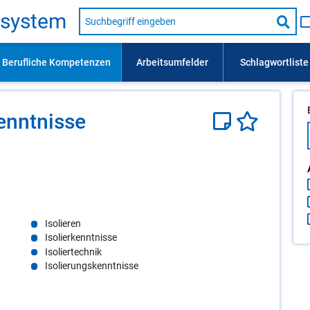
Suche
s­sys­tem
nach
Suc
Beruf,
Lehrausbildung,
star
Kompetenz
usw.
nnt­nis­se
Isolieren
Isolierkenntnisse
Isoliertechnik
Isolierungskenntnisse