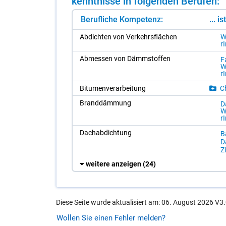
kennt­nis­se in fol­gen­den Be­ru­fen:
Berufliche Kompetenz:
... i
Ab­dich­ten von Ver­kehrs­flä­chen
W
r
Ab­mes­sen von Dämm­stof­fen
F
W
r
Bi­tu­men­ver­ar­bei­tung
Ch
Brand­däm­mung
D
W
r
Dach­ab­dich­tung
Ba
D
Z
weitere anzeigen
(24)
Diese Seite wurde aktualisiert am: 06. August 2026 V3.
Wollen Sie einen Fehler melden?