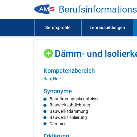
Be­rufs­in­for­ma­ti­on
Dämm- und Iso­lier­ke
Kom­pe­tenz­be­reich
Bau, Holz
Syn­ony­me
Baudämmungskenntnisse
Bauwerksabdichtung
Bauwerksdämmung
Bauwerksisolierung
Dämmen
Er­klä­rung