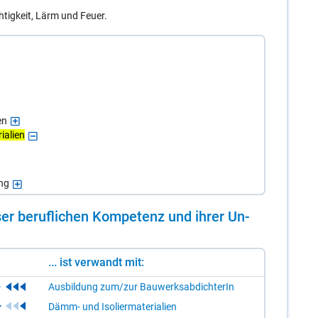
htigkeit, Lärm und Feuer.
en
ialien
ng
er be­ruf­li­chen Kom­pe­tenz und ih­rer Un­
... ist verwandt mit:
Ausbildung zum/zur BauwerksabdichterIn
Dämm- und Isoliermaterialien