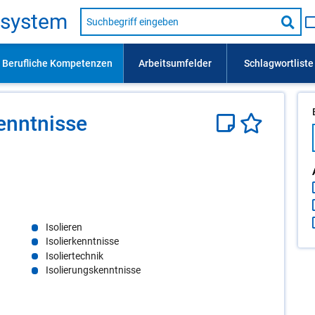
Suche
s­sys­tem
nach
Suc
Beruf,
Lehrausbildung,
star
Kompetenz
usw.
nnt­nis­se
Isolieren
Isolierkenntnisse
Isoliertechnik
Isolierungskenntnisse