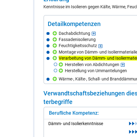
Kenntnisse im Isolieren gegen Kälte, Wärme, Feuc
De­tail­kom­pe­ten­zen
Dachabdichtung
Fassadenisolierung
Feuchtigkeitsschutz
Montage von Dämm- und Isoliermateriali
Verarbeitung von Dämm- und Isoliermater
Herstellen von Abdichtungen
Herstellung von Ummantelungen
Wärme-, Kälte-, Schall- und Branddämmu
Ver­wandt­schafts­be­zie­hun­gen die­s
ter­be­grif­fe
Berufliche Kompetenz:
Dämm- und Iso­lier­kennt­nis­se