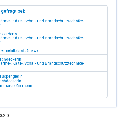
st gefragt bei:
är­me-, Käl­te-, Schall- und Brand­schutz­tech­ni­ke­
In
as­sade­rIn
är­me-, Käl­te-, Schall- und Brand­schutz­tech­ni­ke­
In
e­mie­hilfs­kraft (m/​w)
ach­de­cke­rIn
är­me-, Käl­te-, Schall- und Brand­schutz­tech­ni­ke­
In
u­s­peng­le­rIn
ach­de­cke­rIn
im­me­rer/​Zim­me­rin
0.2.0