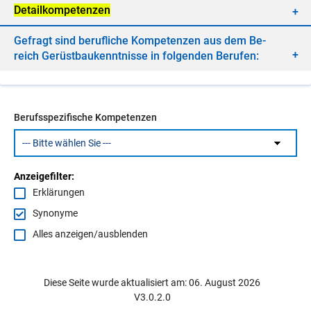
De­tail­kom­pe­ten­zen
Ge­fragt sind be­ruf­li­che Kom­pe­ten­zen aus dem Be­
reich Ge­rüst­bau­kennt­nis­se in fol­gen­den Be­ru­fen:
Berufsspezifische Kompetenzen
Anzeigefilter:
Erklärungen
Synonyme
Alles anzeigen/ausblenden
Diese Seite wurde aktualisiert am: 06. August 2026
V3.0.2.0