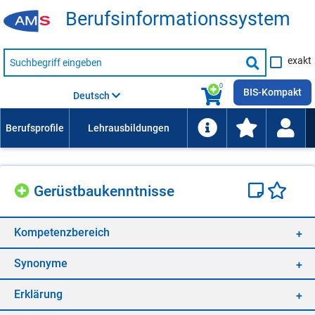
Be­rufs­in­for­ma­ti­ons­sys­tem
Suche
exakt
nach
Suche
Beruf,
Lehrausbildung,
starten
0
Kompetenz
BIS-Kompakt
Deutsch
usw.
Ge­rüst­bau­kennt­nis­se
Kom­pe­tenz­be­reich
Syn­ony­me
Er­klä­rung