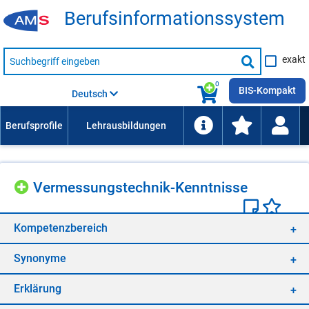
Be­rufs­in­for­ma­ti­ons­sys­tem
Suche
exakt
nach
Suche
Beruf,
Lehrausbildung,
starten
0
Kompetenz
BIS-Kompakt
Deutsch
usw.
Ver­mes­sungs­tech­nik-Kennt­nis­se
Kom­pe­tenz­be­reich
Syn­ony­me
Er­klä­rung