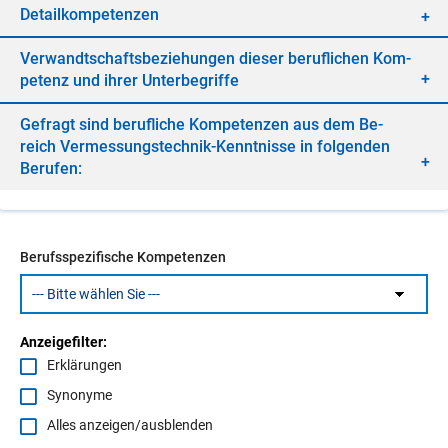
De­tail­kom­pe­ten­zen
Ver­wandt­schafts­be­zie­hun­gen die­ser be­ruf­li­chen Kom­
pe­tenz und ih­rer Un­ter­be­grif­fe
Ge­fragt sind be­ruf­li­che Kom­pe­ten­zen aus dem Be­
reich Ver­mes­sungs­tech­nik-Kennt­nis­se in fol­gen­den
Be­ru­fen:
Berufsspezifische Kompetenzen
Anzeigefilter:
Erklärungen
Synonyme
Alles anzeigen/ausblenden