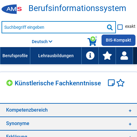
Be­rufs­in­for­ma­ti­ons­sys­tem
Suche
exakt
nach
Suche
Beruf,
Lehrausbildung,
starten
0
Kompetenz
BIS-Kompakt
Deutsch
usw.
Künst­le­ri­sche Fach­kennt­nis­se
Kom­pe­tenz­be­reich
Syn­ony­me
Er­klä­rung