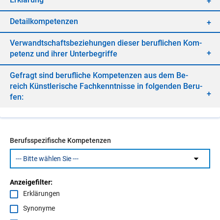
De­tail­kom­pe­ten­zen
Ver­wandt­schafts­be­zie­hun­gen die­ser be­ruf­li­chen Kom­
pe­tenz und ih­rer Un­ter­be­grif­fe
Ge­fragt sind be­ruf­li­che Kom­pe­ten­zen aus dem Be­
reich Künst­le­ri­sche Fach­kennt­nis­se in fol­gen­den Be­ru­
fen:
Berufsspezifische Kompetenzen
Anzeigefilter:
Erklärungen
Synonyme