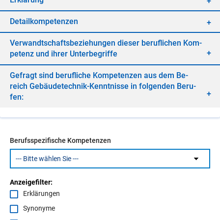
De­tail­kom­pe­ten­zen
Ver­wandt­schafts­be­zie­hun­gen die­ser be­ruf­li­chen Kom­
pe­tenz und ih­rer Un­ter­be­grif­fe
Ge­fragt sind be­ruf­li­che Kom­pe­ten­zen aus dem Be­
reich Ge­bäu­de­tech­nik-Kennt­nis­se in fol­gen­den Be­ru­
fen:
Berufsspezifische Kompetenzen
Anzeigefilter:
Erklärungen
Synonyme