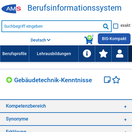
Be­rufs­in­for­ma­ti­ons­sys­tem
Suche
exakt
nach
Suche
Beruf,
Lehrausbildung,
starten
0
Kompetenz
BIS-Kompakt
Deutsch
usw.
Ge­bäu­de­tech­nik-Kennt­nis­se
Kom­pe­tenz­be­reich
Syn­ony­me
Er­klä­rung